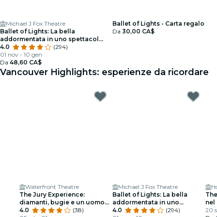
Michael J Fox Theatre
Ballet of Lights - Carta regalo
Ballet of Lights: La bella
Da
30,00 CA$
addormentata in uno spettacolo
scintillante
4.0
(294)
01 nov - 10 gen
Da
48,60 CA$
Vancouver Highlights: esperienze da ricordare
Waterfront Theatre
Michael J Fox Theatre
H
The Jury Experience:
Ballet of Lights: La bella
The
diamanti, bugie e un uomo
addormentata in uno
nel
morto
4.0
(38)
spettacolo scintillante
4.0
(294)
20 s