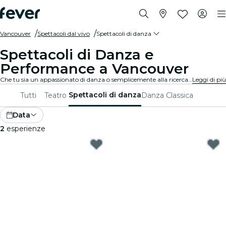
Vancouver
Spettacoli dal vivo
Spettacoli di danza
Spettacoli di Danza e
Performance a Vancouver
Che tu sia un appassionato di danza o semplicemente alla ricerca di una serata unica, Vancouver ha qualcosa da offrire per tutti. Dalla danza contemporanea al balletto, ci sono innumerevoli compagnie e produzioni tra cui scegliere.
Leggi di più
Spettacoli di danza
Tutti
Teatro
Danza Classica
Data
2
esperienze