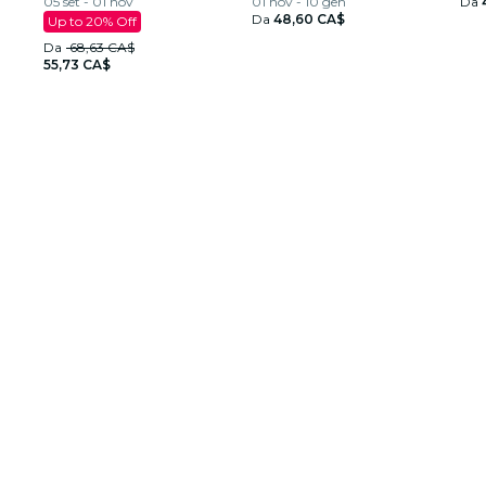
05 set - 01 nov
01 nov - 10 gen
Da
Da
48,60 CA$
Up to 20% Off
Da
68,63 CA$
55,73 CA$