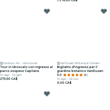
Da
16,00 CA$
Harbour Air - Vancouver
VanDusen Botanical Garden
Tour in idroscalo con ingresso al
Biglietto d'ingresso per il
parco sospeso Capilano
giardino botanico VanDusen
10 ago - 24 gen
5.0
(8)
275,50 CA$
10 ago - 26 nov
0,00 CA$