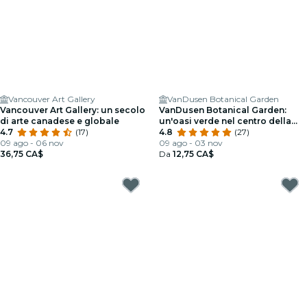
Vancouver Art Gallery
VanDusen Botanical Garden
Vancouver Art Gallery: un secolo
VanDusen Botanical Garden:
di arte canadese e globale
un'oasi verde nel centro della
4.7
(17)
città
4.8
(27)
09 ago - 06 nov
09 ago - 03 nov
36,75 CA$
Da
12,75 CA$