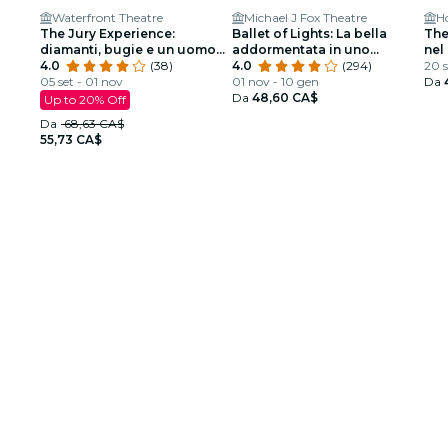
Waterfront Theatre
Michael J Fox Theatre
H
The Jury Experience:
Ballet of Lights: La bella
The
diamanti, bugie e un uomo
addormentata in uno
nel
morto
4.0
(38)
spettacolo scintillante
4.0
(294)
20 s
05 set - 01 nov
01 nov - 10 gen
Da
Da
48,60 CA$
Up to 20% Off
Da
68,63 CA$
55,73 CA$