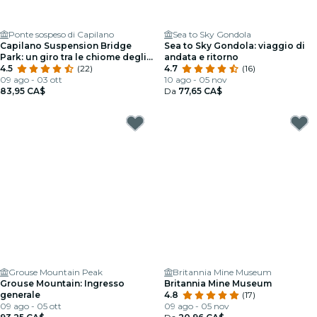
Ponte sospeso di Capilano
Sea to Sky Gondola
Capilano Suspension Bridge
Sea to Sky Gondola: viaggio di
Park: un giro tra le chiome degli
andata e ritorno
alberi del patrimonio pluviale
4.5
(22)
4.7
(16)
09 ago - 03 ott
10 ago - 05 nov
83,95 CA$
Da
77,65 CA$
Grouse Mountain Peak
Britannia Mine Museum
Grouse Mountain: Ingresso
Britannia Mine Museum
generale
4.8
(17)
09 ago - 05 ott
09 ago - 05 nov