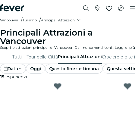
Vancouver
Turismo
Principali Attrazioni
Principali Attrazioni a
Vancouver
Scopri le attrazioni principali di Vancouver. Dai monumenti iconici e ai centri culturali imperdibili, dai parchi mozzafiato ai tesori nascosti, esplora i luoghi da non perdere con queste esperienze. Scopri cosa rende Vancouver davvero unica!
Leggi di più
Principali Attrazioni
Tutti
Tour delle Città
Crociere e gite 
Data
Oggi
Questo fine settimana
Questa sett
15
esperienze