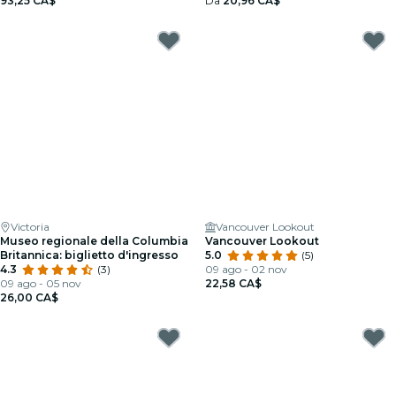
93,25 CA$
Da
20,96 CA$
Victoria
Vancouver Lookout
Museo regionale della Columbia
Vancouver Lookout
Britannica: biglietto d'ingresso
5.0
(5)
4.3
(3)
09 ago - 02 nov
09 ago - 05 nov
22,58 CA$
26,00 CA$