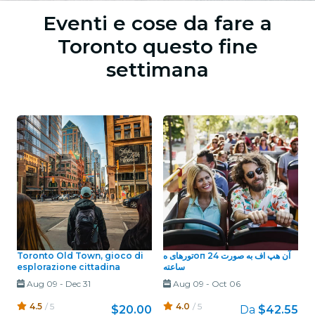
Eventi e cose da fare a
Toronto questo fine
settimana
Toronto Old Town, gioco di
تورهای هоп آن هپ اف به صورت 24
esplorazione cittadina
ساعته
Aug 09
-
Dec 31
Aug 09
-
Oct 06
4.5
/ 5
4.0
/ 5
$20.00
Da
$42.55