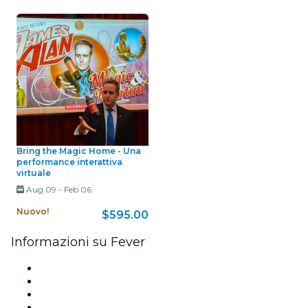
Bring the Magic Home - Una
performance interattiva
virtuale
Aug 09
-
Feb 06
Nuovo!
$595.00
Informazioni su Fever
Stampa
Unisciti al team
Carte regalo
Centro assistenza