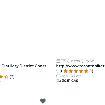
235 Queens Quay W
e Distillery District Ghost
http://www.torontobike
5.0
(1)
06 ago - 04 ott
(7)
Da
30,51 CA$
b