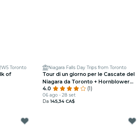
 2W5 Toronto
Niagara Falls Day Trips from Toronto
lk of
Tour di un giorno per le Cascate del
Niagara da Toronto + Hornblower
4.0
(1)
Cruise e Niagara-on-the-Lake
06 ago - 28 set
Da
145,34 CA$