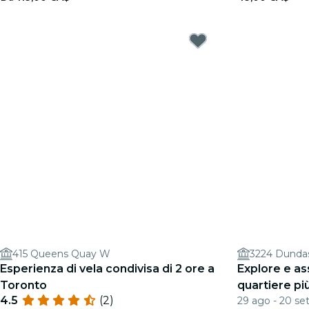
415 Queens Quay W
3224 Dunda
Esperienza di vela condivisa di 2 ore a
Explore e as
Toronto
quartiere pi
4.5
(2)
29 ago - 20 se
ore)