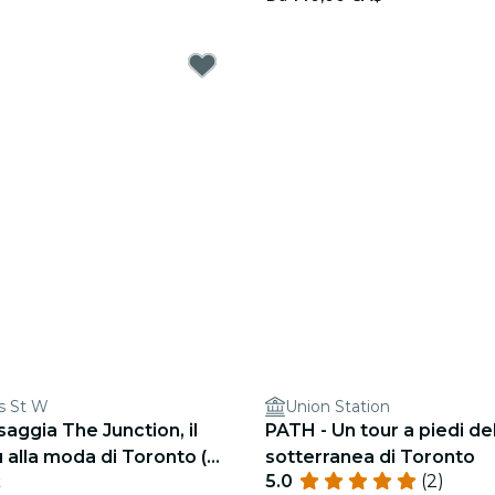
s St W
Union Station
saggia The Junction, il
PATH - Un tour a piedi del
ù alla moda di Toronto (3
sotterranea di Toronto
5.0
(2)
t