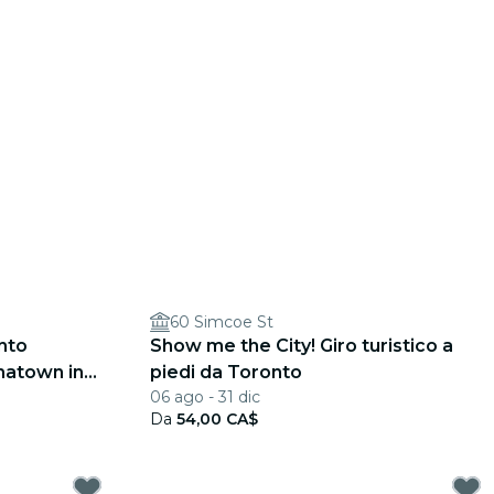
60 Simcoe St
onto
Show me the City! Giro turistico a
natown in
piedi da Toronto
06 ago - 31 dic
Da
54,00 CA$