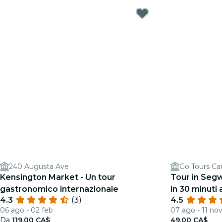
240 Augusta Ave
Go Tours Cana
Kensington Market - Un tour
Tour in Segwa
gastronomico internazionale
in 30 minuti
4.3
(3)
4.5
06 ago - 02 feb
07 ago - 11 no
Da
119,00 CA$
49,00 CA$