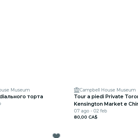
House Museum
Campbell House Museum
i diального торта
Tour a piedi Private Tor
b
Kensington Market e Chi
07 ago - 02 feb
Inglese
80,00 CA$