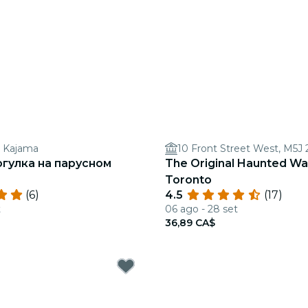
p Kajama
10 Front Street West, M5J
огулка на парусном
The Original Haunted Wa
Toronto
(6)
4.5
(17)
t
06 ago - 28 set
36,89 CA$