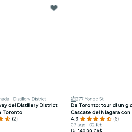
da - Distillery District
277 Yonge St
y del Distillery District
Da Toronto: tour di un gi
 a Toronto
Cascate del Niagara con 
(2)
4.3
(6)
opzionale
v
07 ago - 02 feb
Da
140,00 CA$