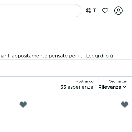
IT
Cerchi cose da fare a Toronto per i turisti? Scopri Toronto un'avventura alla volta con queste esperienze emozionanti appositamente pensate per i turisti. Scopri le migliori cose da fare!
Leggi di più
Mostrando
Ordina per
33
esperienze
Rilevanza