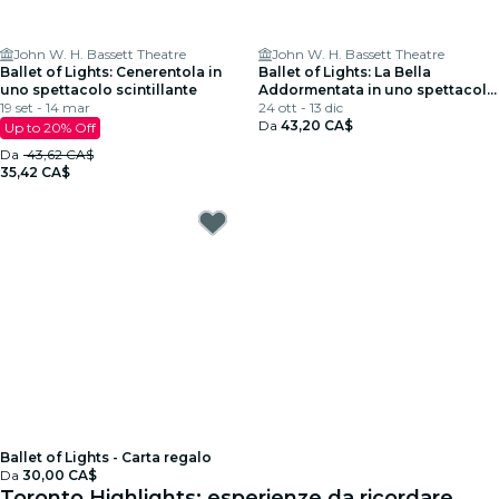
John W. H. Bassett Theatre
John W. H. Bassett Theatre
Ballet of Lights: Cenerentola in
Ballet of Lights: La Bella
uno spettacolo scintillante
Addormentata in uno spettacolo
19 set - 14 mar
scintillante
24 ott - 13 dic
Da
43,20 CA$
Up to 20% Off
Da
43,62 CA$
35,42 CA$
Ballet of Lights - Carta regalo
Da
30,00 CA$
Toronto Highlights: esperienze da ricordare