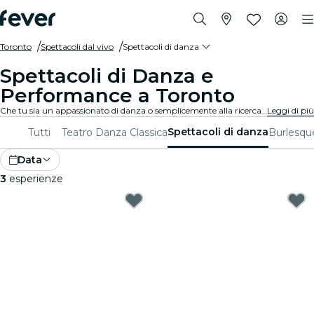
Toronto
Spettacoli dal vivo
Spettacoli di danza
Spettacoli di Danza e
Performance a Toronto
Che tu sia un appassionato di danza o semplicemente alla ricerca di una serata unica, Toronto ha qualcosa da offrire per tutti. Dalla danza contemporanea al balletto, ci sono innumerevoli compagnie e produzioni tra cui scegliere.
Leggi di più
Spettacoli di danza
Tutti
Teatro
Danza Classica
Burlesqu
Data
3
esperienze