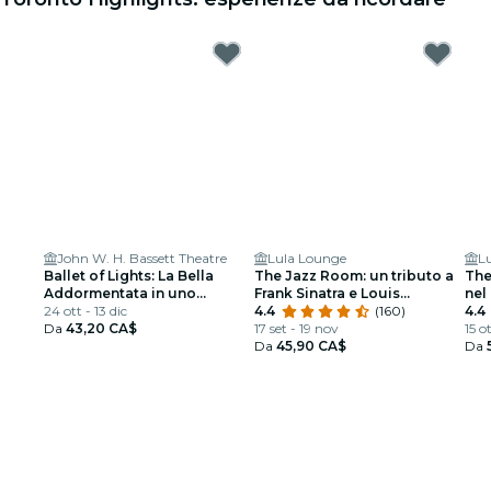
John W. H. Bassett Theatre
Lula Lounge
L
Ballet of Lights: La Bella
The Jazz Room: un tributo a
The
Addormentata in uno
Frank Sinatra e Louis
nel
spettacolo scintillante
24 ott - 13 dic
Armstrong
4.4
(160)
4.4
Da
43,20 CA$
17 set - 19 nov
15 o
Da
45,90 CA$
Da