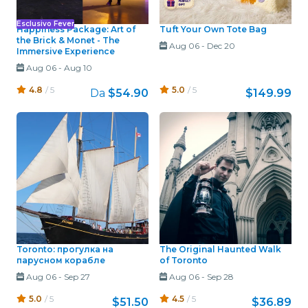
Esclusivo Fever
Happiness Package: Art of
Tuft Your Own Tote Bag
the Brick & Monet - The
Aug 06
-
Dec 20
Immersive Experience
Aug 06
-
Aug 10
4.8
/ 5
5.0
/ 5
Da
$54.90
$149.99
Toronto: прогулка на
The Original Haunted Walk
парусном корабле
of Toronto
Aug 06
-
Sep 27
Aug 06
-
Sep 28
5.0
/ 5
4.5
/ 5
$51.50
$36.89