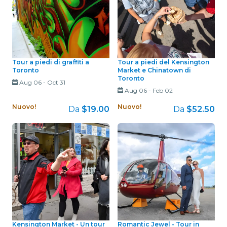
Tour a piedi di graffiti a
Tour a piedi del Kensington
Toronto
Market e Chinatown di
Toronto
Aug 06
-
Oct 31
Aug 06
-
Feb 02
Nuovo!
Nuovo!
Da
$19.00
Da
$52.50
Kensington Market - Un tour
Romantic Jewel - Tour in