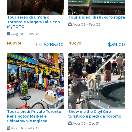
Tour aereo di un'ora di
Tour a piedi diального торта
Toronto e Niagara Falls con
Aug 06
-
Feb 02
iflyTOTO
Aug 06
-
Feb 02
Nuovo!
Nuovo!
Da
$285.00
$39.00
Tour a piedi Private Toronto
Show me the City! Giro
Kensington Market e
turistico a piedi da Toronto
Chinatown in Inglese
Aug 06
-
Dec 31
Aug 06
-
Feb 02