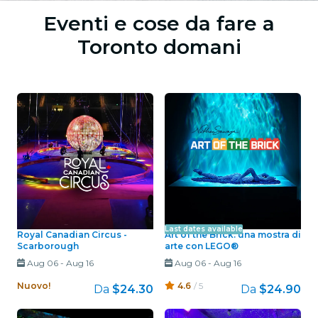
Eventi e cose da fare a
Toronto domani
Last dates available
Royal Canadian Circus -
Art of the Brick: una mostra di
Scarborough
arte con LEGO®
Aug 06
-
Aug 16
Aug 06
-
Aug 16
Nuovo!
4.6
/ 5
Da
$24.30
Da
$24.90