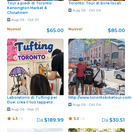
Tour a piedi di Toronto:
Toronto: Tour di birre locali
Kensington Market &
Aug 06
-
Oct 04
Chinatown
Aug 06
-
Oct 01
Nuovo!
Nuovo!
$65.00
$85.00
Laboratorio di Tufting per
http://www.torontobiketour.com
Due: crea il tuo tappeto
Aug 06
-
Oct 04
Aug 06
-
Mar 01
4.5
/ 5
5.0
/ 5
Da
$189.99
Da
$30.51