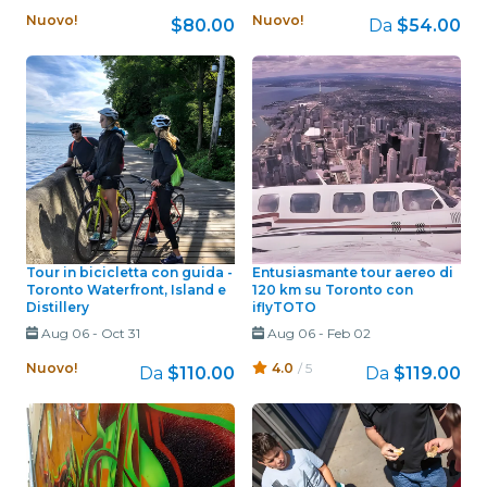
Nuovo!
Nuovo!
$80.00
Da
$54.00
Tour in bicicletta con guida -
Entusiasmante tour aereo di
Toronto Waterfront, Island e
120 km su Toronto con
Distillery
iflyTOTO
Aug 06
-
Oct 31
Aug 06
-
Feb 02
Nuovo!
4.0
/ 5
Da
$110.00
Da
$119.00