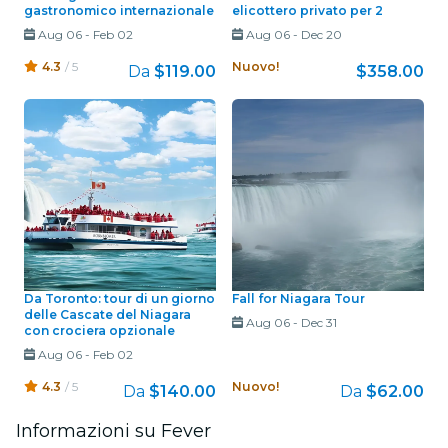
gastronomico internazionale
elicottero privato per 2
Aug 06
-
Feb 02
Aug 06
-
Dec 20
4.3
/ 5
Nuovo!
Da
$119.00
$358.00
Da Toronto: tour di un giorno
Fall for Niagara Tour
delle Cascate del Niagara
Aug 06
-
Dec 31
con crociera opzionale
Aug 06
-
Feb 02
4.3
/ 5
Nuovo!
Da
$140.00
Da
$62.00
Informazioni su Fever