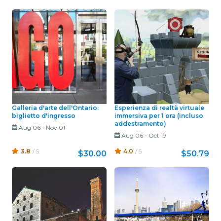
Galleria d'arte dell'Ontario:
Esperienza di realtà virtuale
biglietto d'ingresso
immersiva per 1 ora (incluso
addestramento)
Aug 06
-
Nov 01
Aug 06
-
Oct 19
3.8
/ 5
4.0
/ 5
$30.00
$50.79