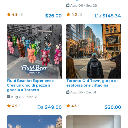
Aug 06
-
Sep 28
4.8
/ 5
4.0
/ 5
$26.00
Da
$145.34
Fluid Bear Art Experience –
Toronto Old Town, gioco di
Crea un orso di pezza a
esplorazione cittadina
goccia a Toronto
Aug 05
-
Dec 31
Aug 06
-
Mar 31
4.9
/ 5
4.5
/ 5
Da
$49.00
$20.00