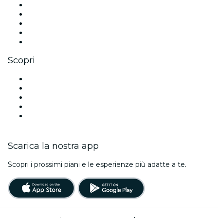
X (Twitter)
Instagram
TikTok
LinkedIn
Youtube
Scopri
Luoghi a Toronto
Oggi
Domani
Questa settimana
Questo fine settimana
Scarica la nostra app
Scopri i prossimi piani e le esperienze più adatte a te.