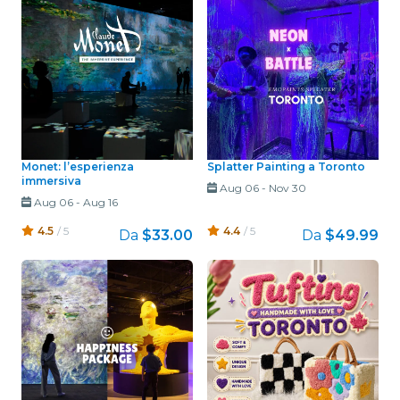
Monet: l’esperienza
Splatter Painting a Toronto
immersiva
Aug 06
-
Nov 30
Aug 06
-
Aug 16
4.5
/ 5
4.4
/ 5
Da
$33.00
Da
$49.99