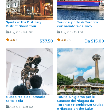
Spirits of the Distillery
Tour del porto di Toronto
District Ghost Tour
con narratore dal vivo
Aug 06
-
Feb 02
Aug 06
-
Oct 31
4.6
/ 5
4.8
/ 5
$37.50
Da
$15.00
Museo reale dell'Ontario:
Tour di un giorno per le
salta la fila
Cascate del Niagara da
Toronto + Hornblower Cruise
Aug 06
-
Oct 02
e Niagara-on-the-Lake