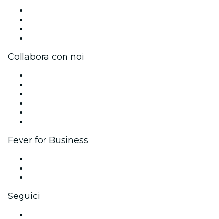
Stampa
Unisciti al team
Carte regalo
Centro assistenza
Collabora con noi
Gestisci il tuo evento
Pubblica il tuo evento
Eventi aziendali & benefit
Programma di affiliazione
Programma Ambassador e Influencer
Brand partnership
Fever for Business
Eventi privati e biglietti di gruppo
Benefit aziendali
Gift card e voucher aziendali
Seguici
Facebook