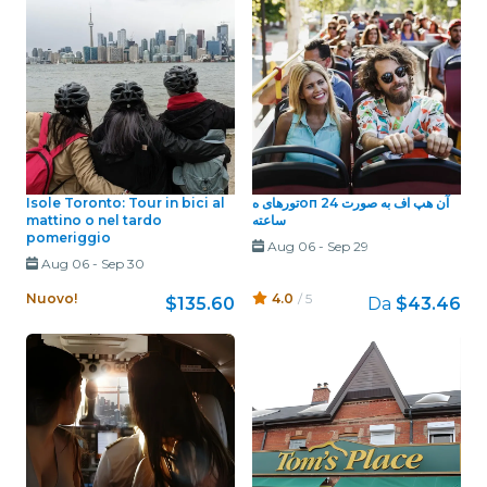
Isole Toronto: Tour in bici al
تورهای هоп آن هپ اف به صورت 24
mattino o nel tardo
ساعته
pomeriggio
Aug 06
-
Sep 29
Aug 06
-
Sep 30
Nuovo!
4.0
/ 5
$135.60
Da
$43.46