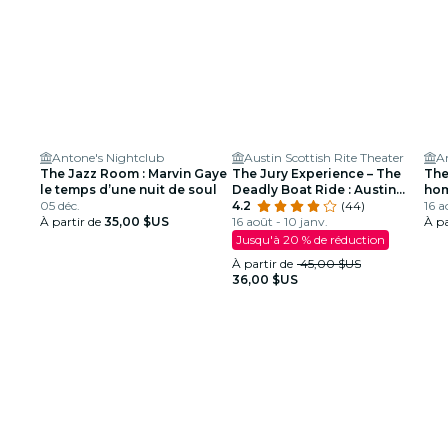
Antone's Nightclub
Austin Scottish Rite Theater
A
The Jazz Room : Marvin Gaye
The Jury Experience – The
The
le temps d’une nuit de soul
Deadly Boat Ride : Austin
hom
05 déc.
parviendra-t-il à rendre
4.2
(44)
Lou
16 a
À partir de
35,00 $US
justice ?
16 août - 10 janv.
À pa
Jusqu'à 20 % de réduction
À partir de
45,00 $US
36,00 $US