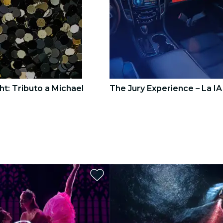
ht: Tributo a Michael
The Jury Experience – La IA
3
3