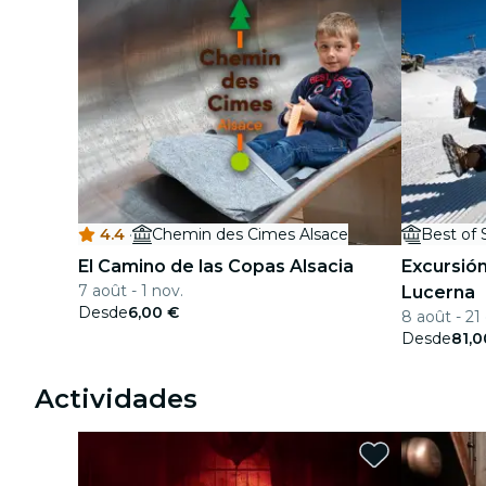
4.4
·
Chemin des Cimes Alsace
El Camino de las Copas Alsacia
Excursión
7 août - 1 nov.
Lucerna
Desde
6,00 €
8 août - 21 
Desde
81,
Actividades