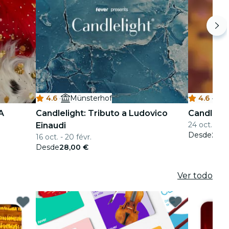
4.6
·
Münsterhof
4.6
·
A
Candlelight: Tributo a Ludovico
Candlelig
24 oct. - 9 j
Einaudi
Desde
26,0
16 oct. - 20 févr.
Desde
28,00 €
Ver todo