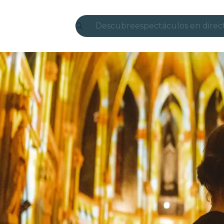
Descubre
espectáculos en direc
Madrid
candlelight
Londres
experiencias y ciudad
São Paulo
exposiciones
Seúl
recorridos por la ciud
conciertos