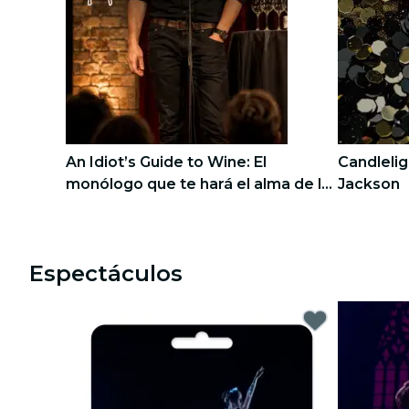
recorridos por la ciudad
conciertos
restaurantes
cine
An Idiot’s Guide to Wine: El
Candlelig
monólogo que te hará el alma de la
Jackson
fiesta
1
1
2
2
Espectáculos