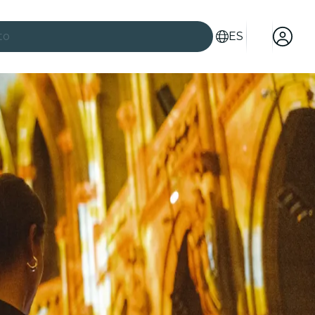
to
ES
es
ad