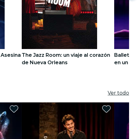
 Asesina
The Jazz Room: un viaje al corazón
Ballet of
de Nueva Orleans
en un es
4
4
5
5
Ver todo