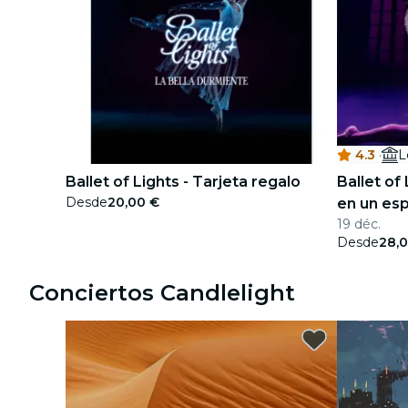
4.3
·
L
Ballet of Lights - Tarjeta regalo
Ballet of
Desde
20,00 €
en un es
19 déc.
Desde
28,
Conciertos Candlelight