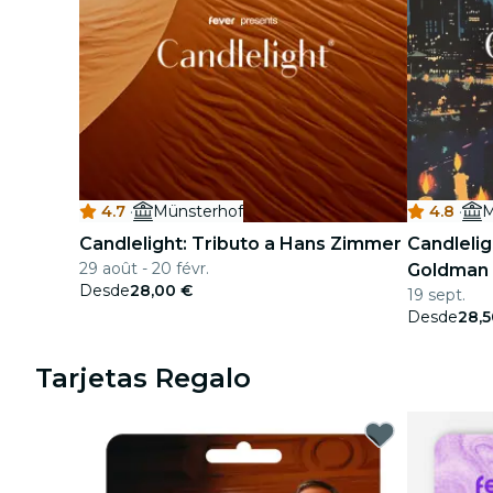
4.7
·
Münsterhof
4.8
·
M
Candlelight: Tributo a Hans Zimmer
Candlelig
29 août - 20 févr.
Goldman
Desde
28,00 €
19 sept.
Desde
28,5
Tarjetas Regalo