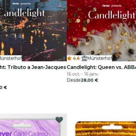
ünsterhof
4.6
·
Münsterhof
ht: Tributo a Jean-Jacques
Candlelight: Queen vs. ABB
16 oct. - 16 janv.
Desde
28,00 €
0 €