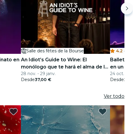
Salle des fêtes de la Bourse
4.2
·
L'
inato en
An Idiot’s Guide to Wine: El
Ballet of
monólogo que te hará el alma de la
en un es
28 nov. - 29 janv.
24 oct. - 16 
fiesta
Desde
37,00 €
Desde
26,0
Ver todo