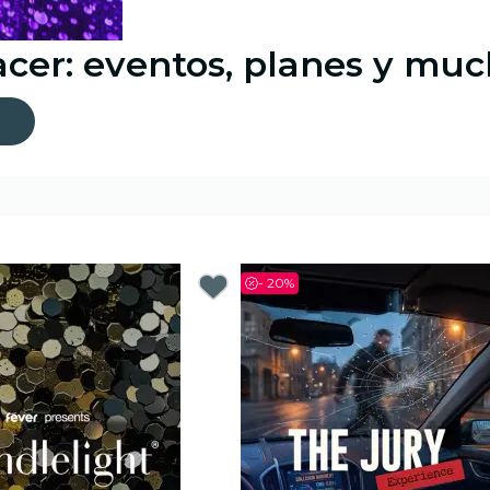
acer: eventos, planes y mu
-
20%