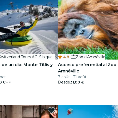
Best of Switzerland Tours AG, Sihlquai Coach Parking
4.8
·
Zoo d'Amnéville
 de un día: Monte Titlis y
Acceso preferential al Zoo
Amnéville
oct.
7 août - 31 août
00 CHF
Desde
31,00 €