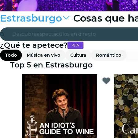
Estrasburgo
Cosas que h
Descubre
espectáculos en directo
¿Qué te apetece?
IA
Madrid
Todo
Música en vivo
Cultura
Romántico
candlelight
Top 5 en Estrasburgo
Londres
experiencias y ciudades
São Paulo
exposiciones
Seúl