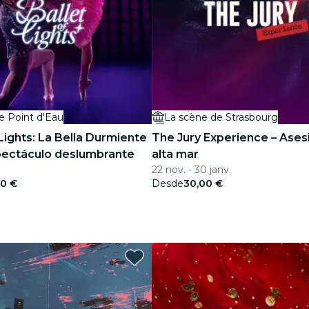
e Point d'Eau
La scène de Strasbourg
 Lights: La Bella Durmiente
The Jury Experience – Ases
pectáculo deslumbrante
alta mar
22 nov. - 30 janv.
00 €
Desde
30,00 €