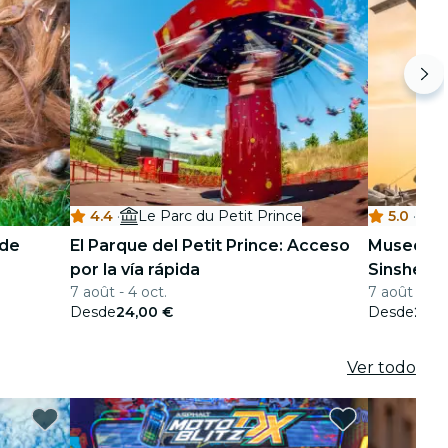
4.4
·
Le Parc du Petit Prince
5.0
·
T
 de
El Parque del Petit Prince: Acceso
Museo de
por la vía rápida
Sinsheim:
7 août - 4 oct.
7 août - 30
Desde
24,00 €
Desde
28,0
Ver todo