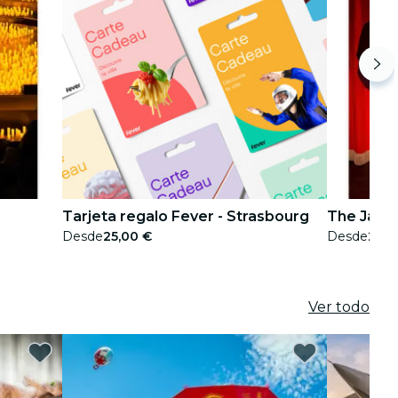
Tarjeta regalo Fever - Strasbourg
The Jazz 
Desde
25,00 €
Desde
20,0
Ver todo