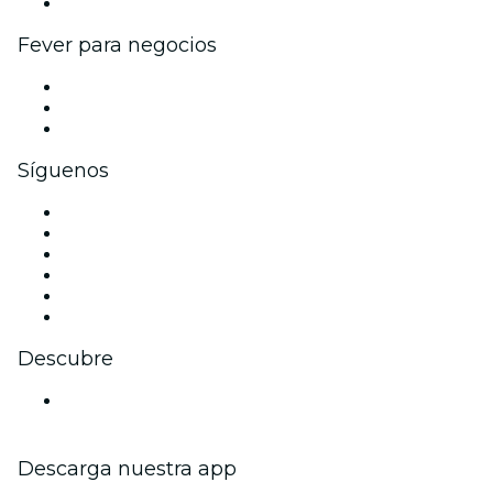
Colaboraciones de marca
Fever para negocios
Eventos privados y entradas de grupo
Beneficios corporativos
Tarjetas y cupones de regalo corporativos
Síguenos
Facebook
X (Twitter)
Instagram
TikTok
LinkedIn
Youtube
Descubre
Locales y espacios de eventos en Stuttgart
Descarga nuestra app