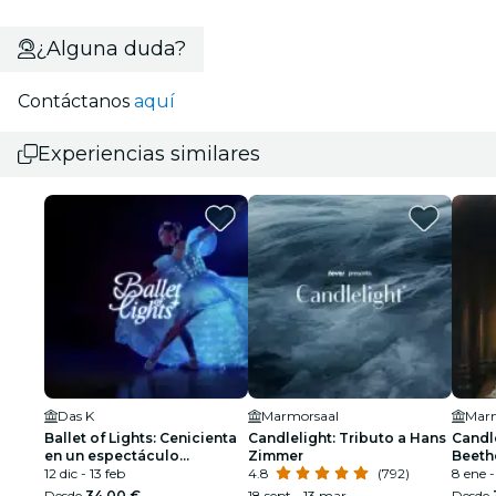
¿Alguna duda?
Contáctanos
aquí
Experiencias similares
Das K
Marmorsaal
Marm
Ballet of Lights: Cenicienta
Candlelight: Tributo a Hans
Candle
en un espectáculo
Zimmer
Beeth
deslumbrante
12 dic - 13 feb
4.8
(792)
8 ene -
Desde
34,00 €
18 sept - 13 mar
Desde