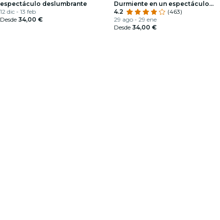
espectáculo deslumbrante
Durmiente en un espectáculo
12 dic - 13 feb
deslumbrante
4.2
(463)
Desde
34,00 €
29 ago - 29 ene
Desde
34,00 €