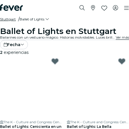
Stuttgart
Ballet of Lights
Ballet of Lights en Stuttgart
Bailarines con un vestuario mágico. Historias inolvidables. Luces brillantes. Esto es danza clásica como nunca antes la habías visto. Descubre tus espectáculos de ballet favoritos, ahora reinventados.
Ver más
Fecha
2
experiencias
The K - Culture and Congress Centre
The K - Culture and Congress Centre
Ballet of Lights: Cenicienta en un
Ballet of Lights: La Bella