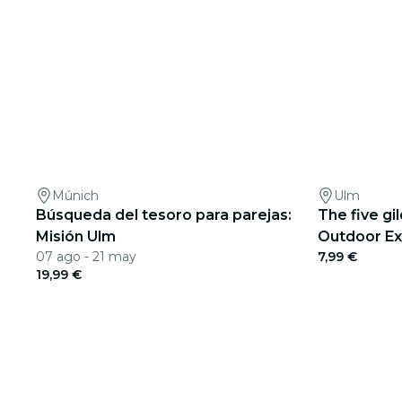
Múnich
Ulm
Búsqueda del tesoro para parejas:
The five gi
Misión Ulm
Outdoor Ex
07 ago - 21 may
7,99 €
19,99 €