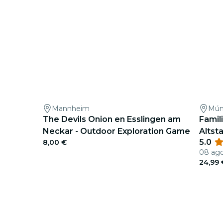
Mannheim
Mún
The Devils Onion en Esslingen am
Famil
Neckar - Outdoor Exploration Game
Altst
5.0
8,00 €
08 ago
24,99 