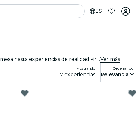
ES
Sumérgete en un mundo de diversión y entretenimiento con los mejores juegos en Stuttgart. Desde juegos de mesa hasta experiencias de realidad virtual, hay algo para que todos disfruten.
Ver más
Mostrando
Ordenar por
7
experiencias
Relevancia