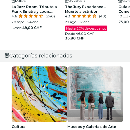
Millers
Volkshaus
Sekto
La Jazz Room: Tributo a
The Jury Experience –
Guía d
Frank Sinatra y Louis
Muerte a estribor
Comed
Armstrong
4.6
(240)
4.3
(40)
10 oct -
20 sept - 24 ene
29 ago - 17 ene
75,00
Desde
49,00 CHF
Hasta 20% de descuento
Desde
46,00 CHF
36,80 CHF
Categorías relacionadas
Cultura
Museos y Galerías de Arte