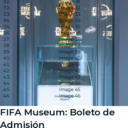
Image 31
Image 32
Image 33
Image 34
Image 35
Image 36
Image 37
Image 38
Image 39
Image 40
Image 41
Image 42
Image 43
Image 44
Image 45
Image 46
FIFA Museum: Boleto de
Admisión