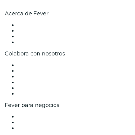
Acerca de Fever
Prensa
Únete al equipo
Tarjetas Regalo
Centro de asistencia
Colabora con nosotros
Gestiona tu evento
Publica tu evento
Eventos y beneficios para empresas
Programa de Afiliados
Programa de embajadores e influencers
Colaboraciones de marca
Fever para negocios
Eventos privados y entradas de grupo
Beneficios corporativos
Tarjetas y cupones de regalo corporativos