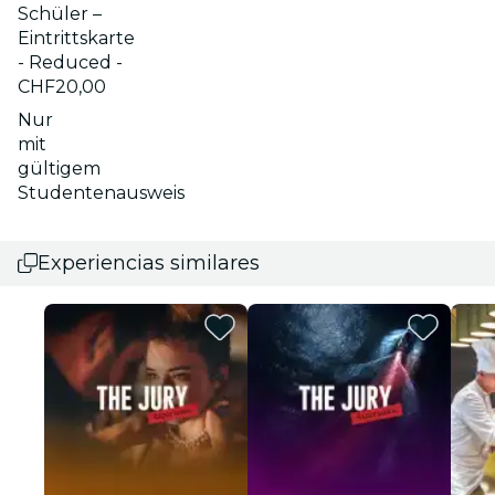
Schüler –
Eintrittskarte
- Reduced -
CHF20,00
Nur
mit
gültigem
Studentenausweis
Experiencias similares