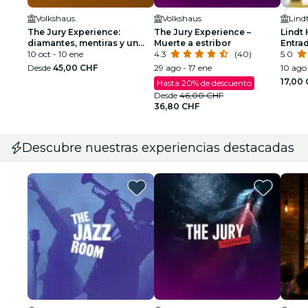
Volkshaus
Volkshaus
Lind
The Jury Experience:
The Jury Experience –
Lindt
diamantes, mentiras y un
Muerte a estribor
Entra
hombre muerto
10 oct - 10 ene
4.3
(40)
5.0
Desde
45,00 CHF
29 ago - 17 ene
10 ago
17,00
Hasta 20% de descuento
Desde
46,00 CHF
36,80 CHF
Descubre nuestras experiencias destacadas