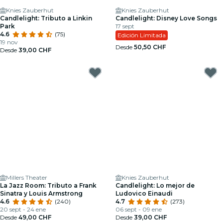
Knies Zauberhut
Knies Zauberhut
Candlelight: Tributo a Linkin
Candlelight: Disney Love Songs
Park
17 sept
4.6
(75)
Edición Limitada
19 nov
Desde
50,50 CHF
Desde
39,00 CHF
Millers Theater
Knies Zauberhut
La Jazz Room: Tributo a Frank
Candlelight: Lo mejor de
Sinatra y Louis Armstrong
Ludovico Einaudi
4.6
(240)
4.7
(273)
20 sept - 24 ene
06 sept - 09 ene
Desde
49,00 CHF
Desde
39,00 CHF