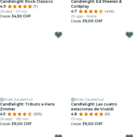
Candlelight: Rock Classics
Candlelight: Ed Sheeran &
4.9
(7)
Coldplay
26 sept - 01 nov
4.7
(449)
Desde
34,50 CHF
29 ago - 16 ene
Desde
39,00 CHF
Knies Zauberhut
Knies Zauberhut
Candlelight: Tributo a Hans
Candlelight: Las cuatro
Zimmer
estaciones de Vivaldi
4.5
(395)
4.8
(51)
26 sept - 08 nov
01 nov
Desde
39,00 CHF
Desde
39,00 CHF