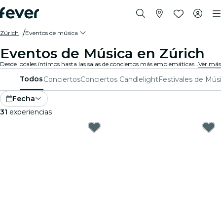
Zúrich
Eventos de música
Eventos de Música en Zúrich
Desde locales íntimos hasta las salas de conciertos más emblemáticas de la ciudad, Zúrich vive al son de la música y ofrece una variada gama de eventos para todos los gustos y estilos.
Ver más
Todos
Conciertos
Conciertos Candlelight
Festivales de Mús
Fecha
31
experiencias