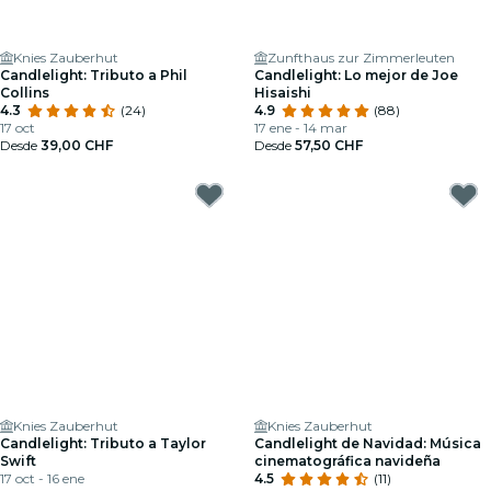
Knies Zauberhut
Zunfthaus zur Zimmerleuten
Candlelight: Tributo a Phil
Candlelight: Lo mejor de Joe
Collins
Hisaishi
4.3
(24)
4.9
(88)
17 oct
17 ene - 14 mar
Desde
39,00 CHF
Desde
57,50 CHF
Knies Zauberhut
Knies Zauberhut
Candlelight: Tributo a Taylor
Candlelight de Navidad: Música
Swift
cinematográfica navideña
17 oct - 16 ene
4.5
(11)