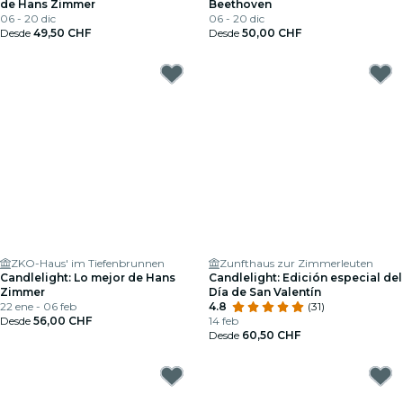
de Hans Zimmer
Beethoven
06 - 20 dic
06 - 20 dic
Desde
49,50 CHF
Desde
50,00 CHF
ZKO-Haus' im Tiefenbrunnen
Zunfthaus zur Zimmerleuten
Candlelight: Lo mejor de Hans
Candlelight: Edición especial del
Zimmer
Día de San Valentín
22 ene - 06 feb
4.8
(31)
Desde
56,00 CHF
14 feb
Desde
60,50 CHF