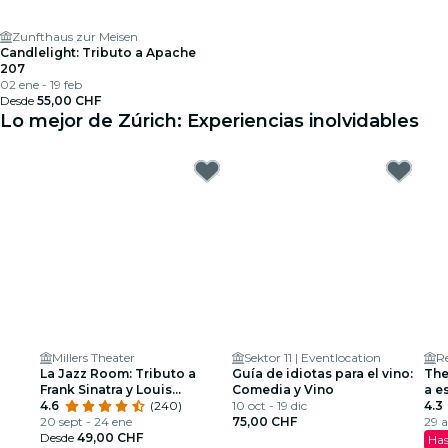
Zunfthaus zur Meisen
Candlelight: Tributo a Apache
207
02 ene - 19 feb
Desde
55,00 CHF
Lo mejor de Zúrich: Experiencias inolvidables
Millers Theater
Sektor 11 | Eventlocation
R
La Jazz Room: Tributo a
Guía de idiotas para el vino:
The
Frank Sinatra y Louis
Comedia y Vino
a e
Armstrong
4.6
(240)
10 oct - 19 dic
4.3
20 sept - 24 ene
75,00 CHF
29 a
Desde
49,00 CHF
Has