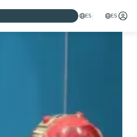
ES
ES