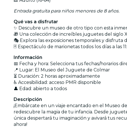
🎫 Adulto (16-64)
Entrada gratuita para niños menores de 8 años.
Qué vas a disfrutar
✨ Descubre un museo de otro tipo con esta inmer
🎁 Una colección de increíbles juguetes del siglo
🎭 Explora las exposiciones temporales y disfruta d
🃏 Espectáculo de marionetas todos los días a las 11:
Información
📅 Fecha y hora: Selecciona tus fechas/horarios di
📍 Lugar: El Museo del Juguete de Colmar
⏳ Duración: 2 horas aproximadamente
♿ Accesibilidad: acceso PMR disponible
👤 Edad: abierto a todos
Descripción
¡Embárcate en un viaje encantado en el Museo del 
redescubre la magia de tu infancia. Desde juguete
única despertará tu imaginación y avivará tus recu
ahora!