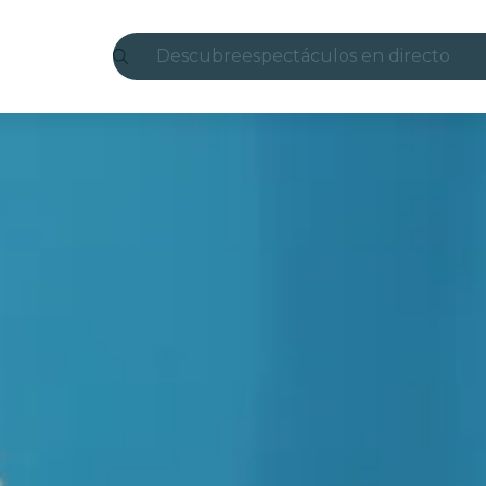
Descubre
espectáculos en directo
Madrid
candlelight
Londres
experiencias y ciudades
São Paulo
exposiciones
Seúl
recorridos por la ciudad
conciertos