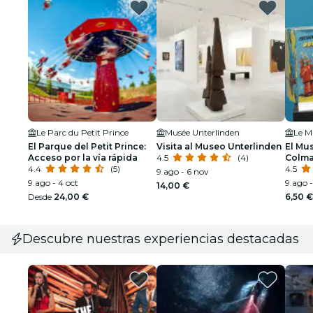
Le Parc du Petit Prince
Musée Unterlinden
Le M
El Parque del Petit Prince:
Visita al Museo Unterlinden
El Mu
Acceso por la vía rápida
4.5
(4)
Colma
4.4
(5)
4.5
9 ago - 6 nov
9 ago - 4 oct
9 ago -
14,00 €
Desde
24,00 €
6,50 €
Descubre nuestras experiencias destacadas