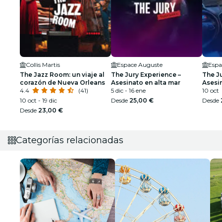
Collis Martis
Espace Auguste
Espa
The Jazz Room: un viaje al
The Jury Experience –
The Ju
corazón de Nueva Orleans
Asesinato en alta mar
Asesi
4.4
(41)
5 dic - 16 ene
10 oct
10 oct - 19 dic
Desde
25,00 €
Desde
Desde
23,00 €
Categorías relacionadas