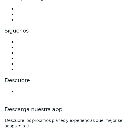
Eventos privados y entradas de grupo
Beneficios corporativos
Tarjetas y cupones de regalo corporativos
Síguenos
Facebook
X (Twitter)
Instagram
TikTok
LinkedIn
Youtube
Descubre
Locales y espacios de eventos en Colmar
Descarga nuestra app
Descubre los próximos planes y experiencias que mejor se
adapten a ti.