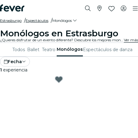
Estrasburgo
Espectáculos
Monólogos
Monólogos en Estrasburgo
¿Quieres disfrutar de un evento diferente? Descubre los mejores monólogos en Estrasburgo, y elige el que quieras entre una variada programación repartida por distintas salas de la ciudad.
Ver más
Monólogos
Todos
Ballet
Teatro
Espectáculos de danza
Fecha
1
experiencia