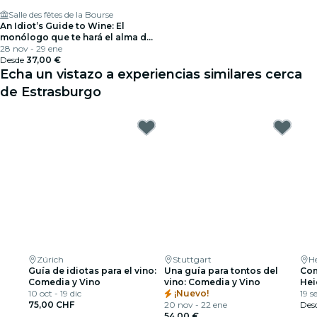
Salle des fêtes de la Bourse
An Idiot’s Guide to Wine: El
monólogo que te hará el alma de
la fiesta
28 nov - 29 ene
Desde
37,00 €
Echa un vistazo a experiencias similares cerca
de Estrasburgo
Zúrich
Stuttgart
H
Guía de idiotas para el vino:
Una guía para tontos del
Com
Comedia y Vino
vino: Comedia y Vino
Hei
10 oct - 19 dic
¡Nuevo!
19 s
75,00 CHF
20 nov - 22 ene
Des
54,00 €