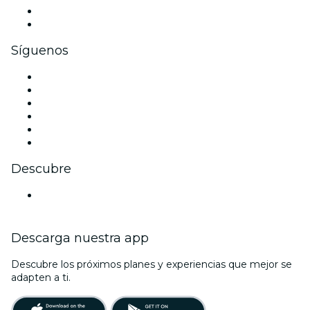
Beneficios corporativos
Tarjetas y cupones de regalo corporativos
Síguenos
Facebook
X (Twitter)
Instagram
TikTok
LinkedIn
Youtube
Descubre
Locales y espacios de eventos en Stuttgart
Descarga nuestra app
Descubre los próximos planes y experiencias que mejor se
adapten a ti.