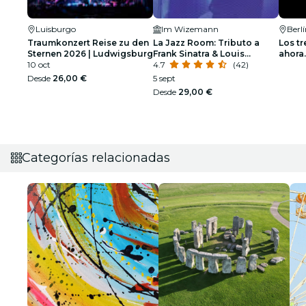
Luisburgo
Im Wizemann
Berl
Traumkonzert Reise zu den
La Jazz Room: Tributo a
Los tr
Sternen 2026 | Ludwigsburg
Frank Sinatra & Louis
ahora.
10 oct
Armstrong
4.7
(42)
Desde
26,00 €
5 sept
Desde
29,00 €
Categorías relacionadas