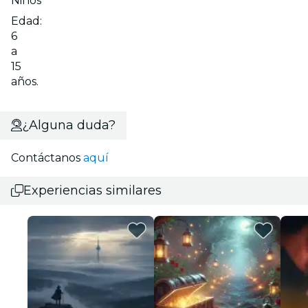
Niños
Edad:
6
a
15
años.
¿Alguna duda?
Contáctanos
aquí
Experiencias similares