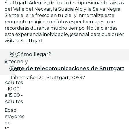
Stuttgart! Además, disfruta de impresionantes vistas
del Valle del Neckar, la Suabia Alb y la Selva Negra.
Siente el aire fresco en tu piel y inmortaliza este
momento mágico con fotos espectaculares que
recordarás durante mucho tiempo. No te pierdas
esta experiencia inolvidable, ¡esencial para cualquier
visita a Stuttgart!
Selecciona
¿Cómo llegar?
fecha y
Torre de telecomunicaciones de Stuttgart
sesión
Jahnstraße 120, Stuttgart, 70597
Adultos
- 10:00
a 15:00 -
Adultos
Edad:
mayores
de