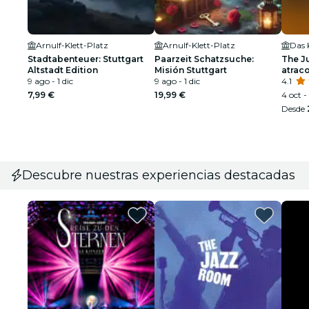
Arnulf-Klett-Platz
Arnulf-Klett-Platz
Das 
Stadtabenteuer: Stuttgart
Paarzeit Schatzsuche:
The Ju
Altstadt Edition
Misión Stuttgart
atrac
9 ago - 1 dic
9 ago - 1 dic
dólar
4.1
7,99 €
19,99 €
4 oct - 
Desde
Descubre nuestras experiencias destacadas