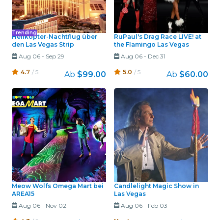
Trending
Helikopter-Nachtflug über
RuPaul's Drag Race LIVE! at
den Las Vegas Strip
the Flamingo Las Vegas
Aug 06
-
Sep 29
Aug 06
-
Dec 31
4.7
/ 5
5.0
/ 5
Ab
$99.00
Ab
$60.00
Meow Wolfs Omega Mart bei
Candlelight Magic Show in
AREA15
Las Vegas
Aug 06
-
Nov 02
Aug 06
-
Feb 03