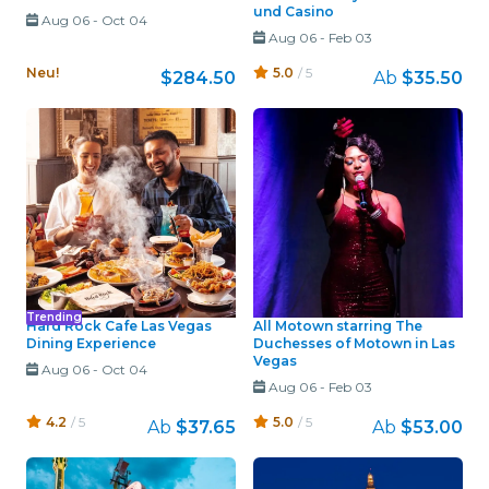
und Casino
Aug 06
-
Oct 04
Aug 06
-
Feb 03
Neu!
5.0
/ 5
$284.50
Ab
$35.50
Trending
Hard Rock Cafe Las Vegas
All Motown starring The
Dining Experience
Duchesses of Motown in Las
Vegas
Aug 06
-
Oct 04
Aug 06
-
Feb 03
4.2
/ 5
5.0
/ 5
Ab
$37.65
Ab
$53.00