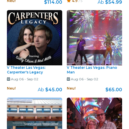
Neu!
4.9
/ 5
$114.00
Ab
$54.99
V Theater Las Vegas:
V Theater Las Vegas: Piano
Carpenter's Legacy
Man
Aug 06
-
Sep 02
Aug 06
-
Sep 02
Neu!
Neu!
Ab
$45.00
$65.00