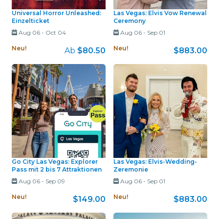
Universal Horror Unleashed:
Las Vegas: Elvis Vow Renewal
Einzelticket
Ceremony
Aug 06
-
Oct 04
Aug 06
-
Sep 01
Neu!
Neu!
Ab
$80.50
$883.00
Go City Las Vegas: Explorer
Las Vegas: Elvis-Wedding-
Pass mit 2 bis 7 Attraktionen
Zeremonie
Aug 06
-
Sep 09
Aug 06
-
Sep 01
Neu!
Neu!
$149.00
$883.00