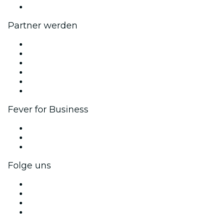
Hilfe-Center
Partner werden
Fever Zone
Veröffentliche dein Event
Firmenevents & -vorteile
Affiliate-Programm
Botschafter & Influencer-Programm
Markenpartnerschaften
Fever for Business
Privatveranstaltungen & Gruppentickets
Firmenvorteile
Firmengeschenkkarten und -gutscheine
Folge uns
Facebook
X (Twitter)
Instagram
TikTok