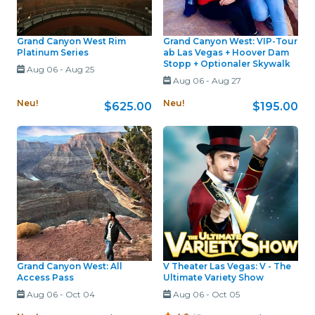
Grand Canyon West Rim
Grand Canyon West: VIP-Tour
Platinum Series
ab Las Vegas + Hoover Dam
Stopp + Optionaler Skywalk
Aug 06
-
Aug 25
Aug 06
-
Aug 27
Neu!
Neu!
$625.00
$195.00
Grand Canyon West: All
V Theater Las Vegas: V - The
Access Pass
Ultimate Variety Show
Aug 06
-
Oct 04
Aug 06
-
Oct 05