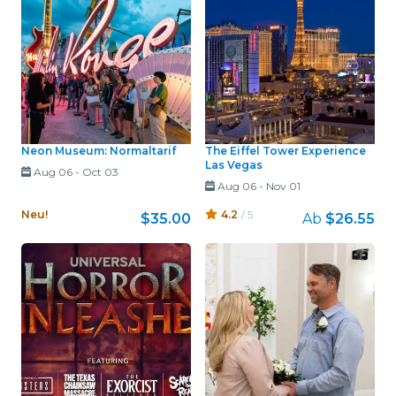
Neon Museum: Normaltarif
The Eiffel Tower Experience
Las Vegas
Aug 06
-
Oct 03
Aug 06
-
Nov 01
Neu!
4.2
/ 5
$35.00
Ab
$26.55