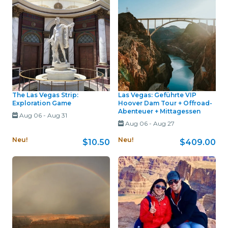
The Las Vegas Strip:
Las Vegas: Geführte VIP
Exploration Game
Hoover Dam Tour + Offroad-
Abenteuer + Mittagessen
Aug 06
-
Aug 31
Aug 06
-
Aug 27
Neu!
Neu!
$10.50
$409.00