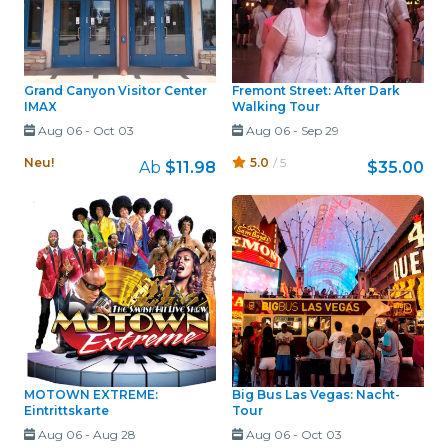
Grand Canyon Visitor Center
Fremont Street: After Dark
IMAX
Walking Tour
Aug 06
-
Oct 03
Aug 06
-
Sep 29
Neu!
5.0
/ 5
Ab
$11.98
$35.00
MOTOWN EXTREME:
Big Bus Las Vegas: Nacht-
Eintrittskarte
Tour
Aug 06
-
Aug 28
Aug 06
-
Oct 03