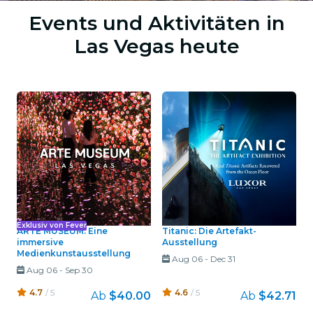
Events und Aktivitäten in
Las Vegas heute
Exklusiv von Fever
ARTE MUSEUM: Eine
Titanic: Die Artefakt-
immersive
Ausstellung
Medienkunstausstellung
Aug 06
-
Dec 31
Aug 06
-
Sep 30
4.7
/ 5
4.6
/ 5
Ab
$40.00
Ab
$42.71