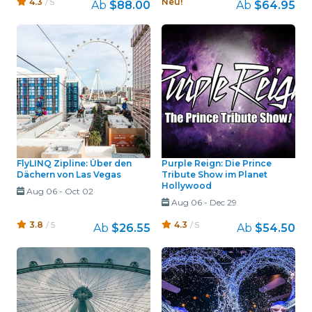
4.3
/ 5
Neu!
Ab
$88.00
Ab
$64.95
FlyLINQ Zipline: Über den
Purple Reign: Die Prince
Dächern von Las Vegas
Tribute Show im Planet
Hollywood
Aug 06
-
Oct 02
Aug 06
-
Dec 29
3.8
/ 5
4.3
/ 5
Ab
$26.55
Ab
$54.50