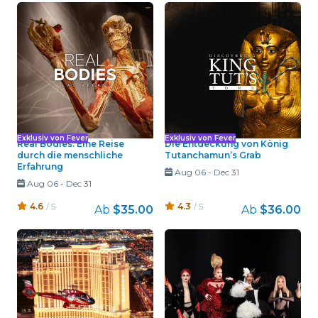
Exklusiv von Fever
Exklusiv von Fever
Real Bodies: Eine Reise
Die Entdeckung von König
durch die menschliche
Tutanchamun’s Grab
Erfahrung
Aug 06
-
Dec 31
Aug 06
-
Dec 31
4.6
/ 5
4.3
/ 5
Ab
$35.00
Ab
$36.00