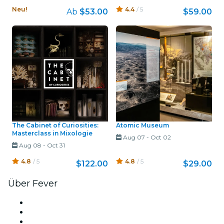
Neu!
4.4
/ 5
Ab
$53.00
$59.00
The Cabinet of Curiosities:
Atomic Museum
Masterclass in Mixologie
Aug 07
-
Oct 02
Aug 08
-
Oct 31
4.8
/ 5
4.8
/ 5
$122.00
$29.00
Über Fever
Presse
Wir stellen ein!
Geschenkgutscheine