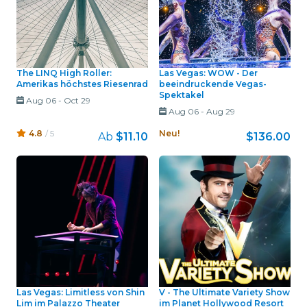
The LINQ High Roller:
Las Vegas: WOW - Der
Amerikas höchstes Riesenrad
beeindruckende Vegas-
Spektakel
Aug 06
-
Oct 29
Aug 06
-
Aug 29
4.8
/ 5
Neu!
Ab
$11.10
$136.00
Las Vegas: Limitless von Shin
V - The Ultimate Variety Show
Lim im Palazzo Theater
im Planet Hollywood Resort