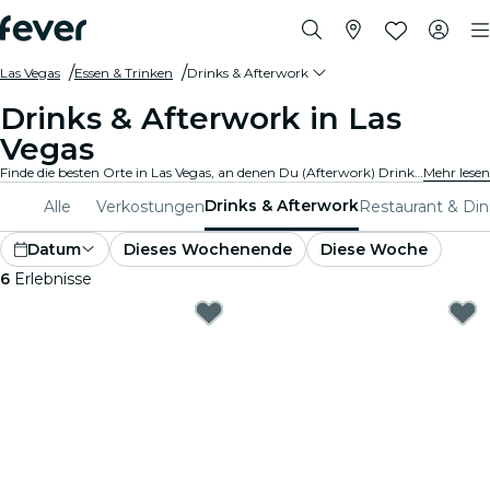
Las Vegas
Essen & Trinken
Drinks & Afterwork
Drinks & Afterwork in Las
Vegas
Finde die besten Orte in Las Vegas, an denen Du (Afterwork) Drinks genießen kannst. Entdecke trendige Bars mit der perfekten Atmosphäre, um mit Freunden zu entspannen.
Mehr lesen
Drinks & Afterwork
Alle
Verkostungen
Restaurant & Di
Datum
Dieses Wochenende
Diese Woche
6
Erlebnisse