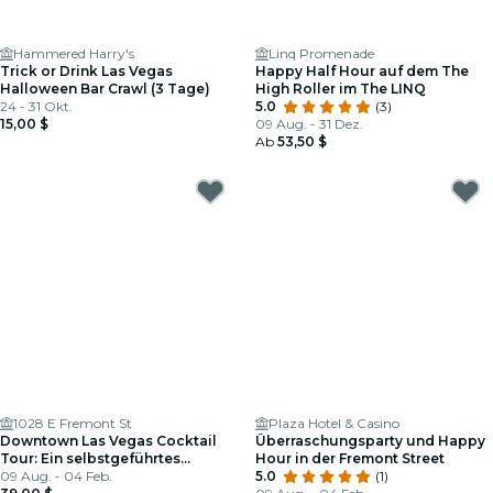
Hammered Harry's
Linq Promenade
Trick or Drink Las Vegas
Happy Half Hour auf dem The
Halloween Bar Crawl (3 Tage)
High Roller im The LINQ
24 - 31 Okt.
5.0
(3)
15,00 $
09 Aug. - 31 Dez.
Ab
53,50 $
1028 E Fremont St
Plaza Hotel & Casino
Downtown Las Vegas Cocktail
Überraschungsparty und Happy
Tour: Ein selbstgeführtes
Hour in der Fremont Street
Abenteuer
09 Aug. - 04 Feb.
5.0
(1)