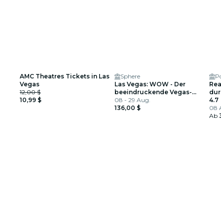
AMC Theatres Tickets in Las
Sphere
P
Vegas
Las Vegas: WOW - Der
Rea
12,00 $
beeindruckende Vegas-
dur
10,99 $
Spektakel
08 - 29 Aug.
Erf
4.7
136,00 $
08 A
Ab