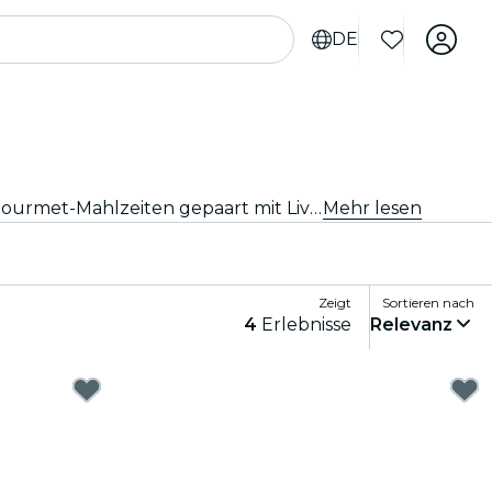
DE
Gönne Dir das ultimative Dining-Erlebnis mit den besten Restaurants und Dinner-Shows in Las Vegas. Genieße Gourmet-Mahlzeiten gepaart mit Live-Auftritten.
Mehr lesen
Zeigt
Sortieren nach
4
Erlebnisse
Relevanz