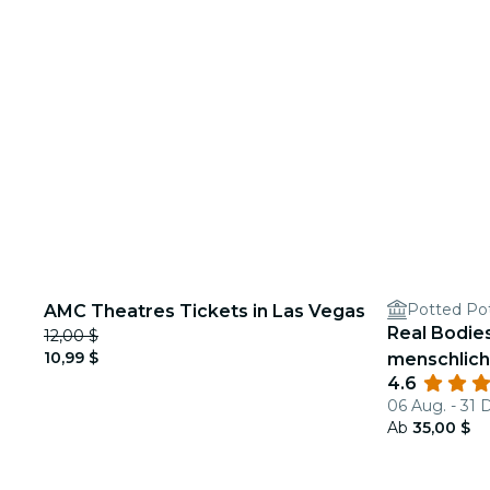
Potted Po
AMC Theatres Tickets in Las Vegas
Real Bodies
12,00 $
10,99 $
menschlich
4.6
06 Aug. - 31 
Ab
35,00 $