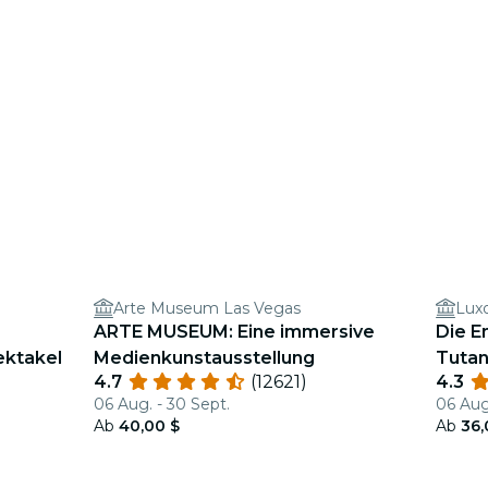
Arte Museum Las Vegas
Lux
ARTE MUSEUM: Eine immersive
Die E
ktakel
Medienkunstausstellung
Tutan
4.7
(12621)
4.3
06 Aug. - 30 Sept.
06 Aug
Ab
40,00 $
Ab
36,