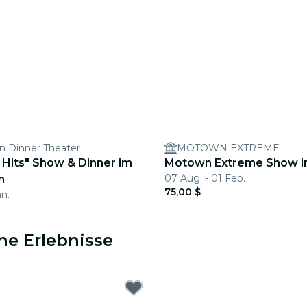
rn Dinner Theater
MOTOWN EXTREME
 Hits" Show & Dinner im
Motown Extreme Show in
07 Aug. - 01 Feb.
n
75,00 $
an.
he Erlebnisse