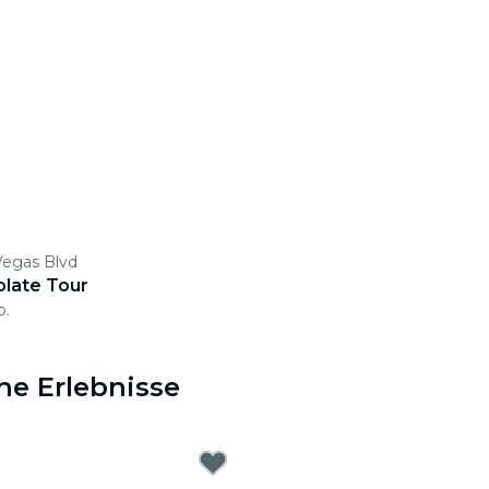
Vegas Blvd
late Tour
b.
he Erlebnisse