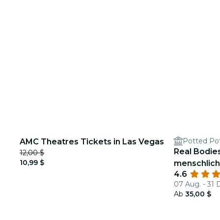
Potted Po
AMC Theatres Tickets in Las Vegas
Real Bodies
12,00 $
10,99 $
menschlich
4.6
07 Aug. - 31 
Ab
35,00 $