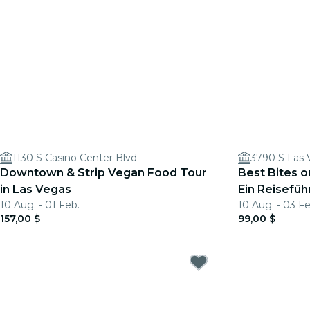
1130 S Casino Center Blvd
3790 S Las 
Downtown & Strip Vegan Food Tour
Best Bites o
in Las Vegas
Ein Reiseführ
10 Aug. - 01 Feb.
10 Aug. - 03 Fe
157,00 $
99,00 $