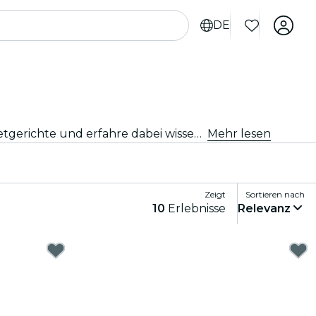
DE
Nimm an den besten Verkostungen in Las Vegas teil. Probiere Weine, handwerklich gebraute Biere und Gourmetgerichte und erfahre dabei wissenswerte Einzelheiten von Experten.
Mehr lesen
Zeigt
Sortieren nach
10
Erlebnisse
Relevanz