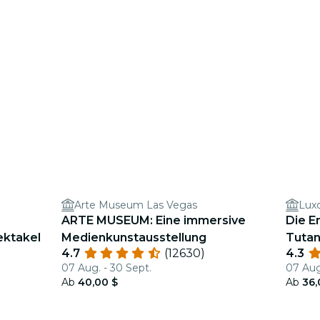
Arte Museum Las Vegas
Lux
ARTE MUSEUM: Eine immersive
Die E
ktakel
Medienkunstausstellung
Tutan
4.7
(12630)
4.3
07 Aug. - 30 Sept.
07 Aug
Ab
40,00 $
Ab
36,