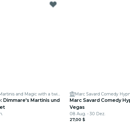
Dimmare's Martinis and Magic with a twist of Comedy & a Hula girl!
Marc Savard Comedy Hypn
e: Dimmare's Martinis und
Marc Savard Comedy Hyp
et
Vegas
n.
08 Aug. - 30 Dez.
27,00 $