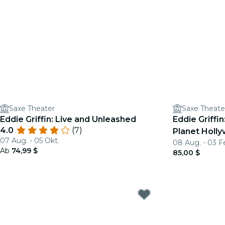
Saxe Theater
Saxe Theate
Eddie Griffin: Live and Unleashed
Eddie Griffi
4.0
(7)
Planet Holl
07 Aug. - 05 Okt.
08 Aug. - 03 F
Ab
74,99 $
85,00 $