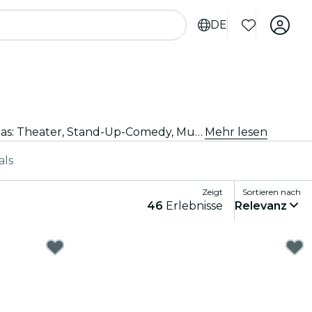
DE
Du suchst nach Unterhaltung für Deinen Abend? Sichere Dir Deine Tickets für die besten Live-Shows in Las Vegas: Theater, Stand-Up-Comedy, Musicals, Magieshows und mehr.
Mehr lesen
als
Zeigt
Sortieren nach
46
Erlebnisse
Relevanz