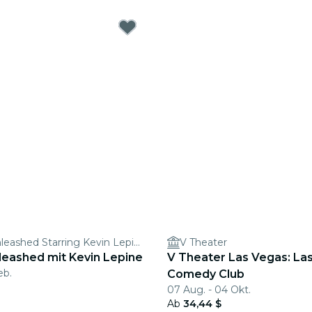
Hypnosis Unleashed Starring Kevin Lepine
V Theater
leashed mit Kevin Lepine
V Theater Las Vegas: La
eb.
Comedy Club
07 Aug. - 04 Okt.
Ab
34,44 $