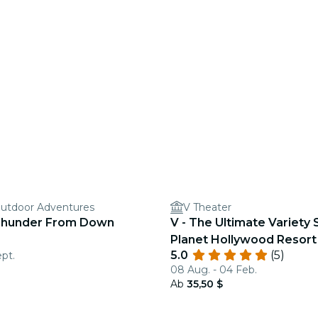
Outdoor Adventures
V Theater
 Thunder From Down
V - The Ultimate Variety
Planet Hollywood Resort
5.0
(5)
ept.
08 Aug. - 04 Feb.
Ab
35,50 $