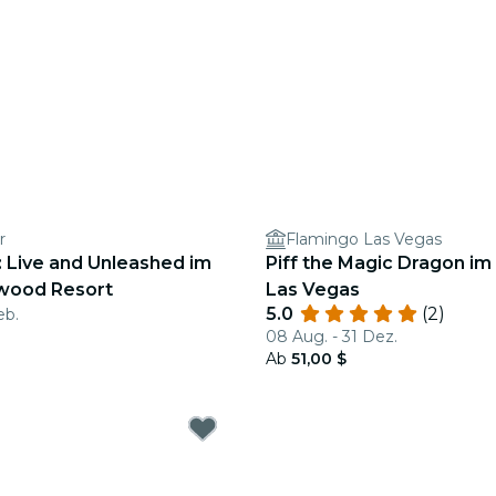
r
Flamingo Las Vegas
n: Live and Unleashed im
Piff the Magic Dragon im
ywood Resort
Las Vegas
5.0
(2)
eb.
08 Aug. - 31 Dez.
Ab
51,00 $