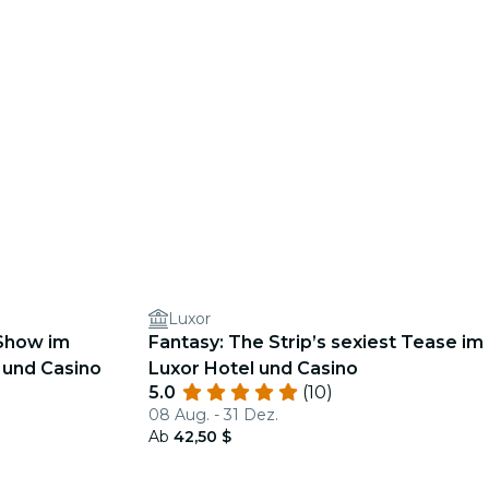
Luxor
 Show im
Fantasy: The Strip’s sexiest Tease im
 und Casino
Luxor Hotel und Casino
5.0
(10)
08 Aug. - 31 Dez.
Ab
42,50 $