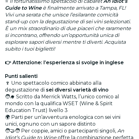
⭐
Il fortunatissimo spettacolo di cabaret
An Idiot’s
Guide to Wine
è finalmente arrivato a Tampa, FL!
Vivi una serata che unisce l’esilarante comicità
stand-up con la degustazione di sei vini selezionati.
È un mix straordinario di due piaceri che raramente
si incontrano, offrendo un’opportunità unica di
esplorare sapori diversi mentre ti diverti. Acquista
subito i tuoi biglietti!
👉 Attenzione: l’esperienza si svolge in inglese
Punti salienti
🍷 Uno spettacolo comico abbinato alla
degustazione di
sei diversi varietà di vino
🧑‍🎓 Scritto da Merrick Watts, l’unico comico al
mondo con la qualifica WSET (Wine & Spirit
Education Trust) livello 3
🌍 Parti per un’avventura enologica con sei vini
unici, ognuno con un sapore distinto
🧑‍🤝‍🧑 Per coppie, amici o partecipanti singoli,
An
Idiot’s Guide to Wine
offre la combinazione perfetta