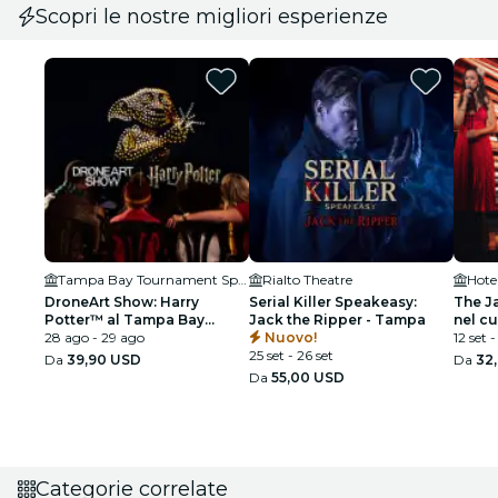
Scopri le nostre migliori esperienze
Tampa Bay Tournament Sportsplex
Rialto Theatre
Hotel
DroneArt Show: Harry
Serial Killer Speakeasy:
The J
Potter™ al Tampa Bay
Jack the Ripper - Tampa
nel c
Tournament Sportsplex
28 ago - 29 ago
Nuovo!
12 set 
25 set - 26 set
Da
39,90 USD
Da
32
Da
55,00 USD
Categorie correlate