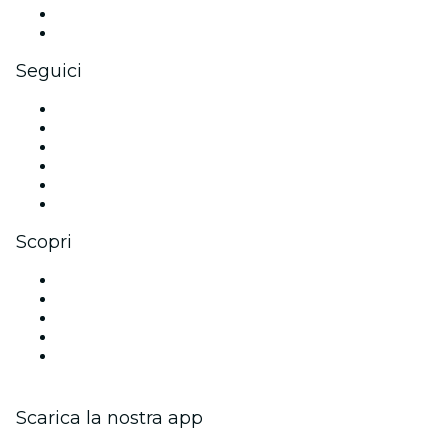
Benefit aziendali
Gift card e voucher aziendali
Seguici
Facebook
X (Twitter)
Instagram
TikTok
LinkedIn
Youtube
Scopri
Luoghi a Tampa
Oggi
Domani
Questa settimana
Questo fine settimana
Scarica la nostra app