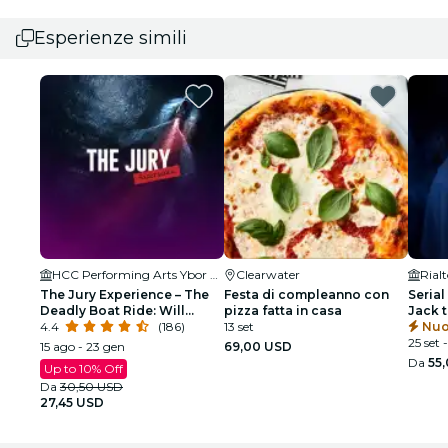
Esperienze simili
HCC Performing Arts Ybor City
Clearwater
Rial
The Jury Experience – The
Festa di compleanno con
Serial
Deadly Boat Ride: Will
pizza fatta in casa
Jack 
Tampa Deliver Justice?
4.4
(186)
13 set
Nuo
25 set 
15 ago - 23 gen
69,00 USD
Da
55
Up to 10% Off
Da
30,50 USD
27,45 USD