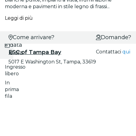
moderna e pavimenti in stile legno di frassi...
Leggi di più
Scegli
Come arrivare?
Domande?
data
ESC of Tampa Bay
Contattaci
qui
e ora
5017 E Washington St, Tampa, 33619
Ingresso
libero
In
prima
fila