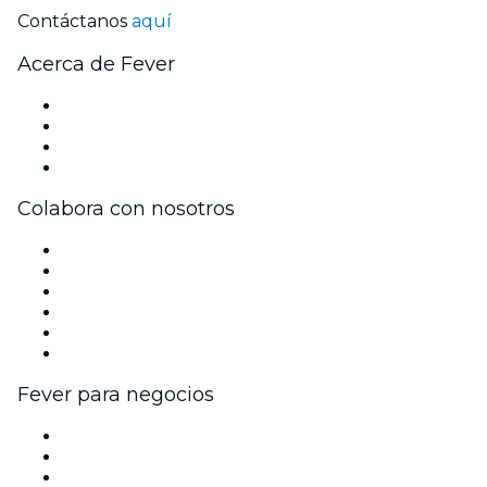
Contáctanos
aquí
Acerca de Fever
Prensa
Únete al equipo
Tarjetas Regalo
Centro de asistencia
Colabora con nosotros
Gestiona tu evento
Publica tu evento
Eventos y beneficios para empresas
Programa de Afiliados
Programa de embajadores e influencers
Colaboraciones de marca
Fever para negocios
Eventos privados y entradas de grupo
Beneficios corporativos
Tarjetas y cupones de regalo corporativos