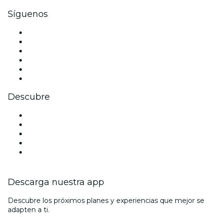
Síguenos
Facebook
X (Twitter)
Instagram
TikTok
LinkedIn
Youtube
Descubre
Locales y espacios de eventos en Belfast
Hoy
Mañana
Esta semana
Este fin de semana
Descarga nuestra app
Descubre los próximos planes y experiencias que mejor se
adapten a ti.