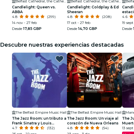
Belfast Cathedral, the Cathedral Church of St Anne
Belfast Cathedral, the Cathedral Church of St Anne
Candlelight: Queen vs.
Candlelight: Coldplay & Ed
Candle
ABBA
Sheeran
estaci
4.8
(299)
4.8
(208)
4.6
14 nov - 27 feb
17 oct - 27 feb
19 sept
Desde
17,85 GBP
Desde
14,70 GBP
Desde
Descubre nuestras experiencias destacadas
The Belfast Empire Music Hall
The Belfast Empire Music Hall
Mand
The Jazz Room: un tributo a
The Jazz Room: Un viaje al
The J
Frank Sinatra y Louis
corazón de Nueva Orleans
Muert
Armstrong
4.7
(132)
4.8
(54)
13 sept
25 oct - 22 ene
23 ago - 3 dic