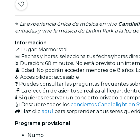
⭐
La experiencia única de música en vivo
Candlel
entradas y vive la música de Linkin Park a la luz de
Información
📍 Lugar: Marmorsaal
📅 Fechas y horas: selecciona tus fechas/horas dir
⏳ Duración: 60 minutos. No está previsto un interme
👤 Edad: No podrán acceder menores de 8 años. 
♿ Accesibilidad: accessible
❓ Puedes consultar las preguntas frecuentes sob
🪑 La elección de asiento se realiza al llegar, dent
🕯️ Si quieres reservar un concierto privado o com
🎻 Descubre todos los
conciertos Candlelight en S
🎁 Haz clic
aquí
para sorprender a tus seres querid
Programa provisional
Numb