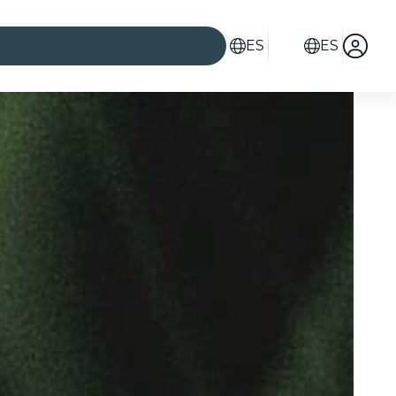
ES
ES