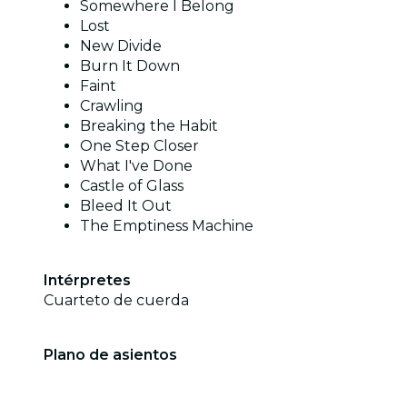
Somewhere I Belong
Lost
New Divide
Burn It Down
Faint
Crawling
Breaking the Habit
One Step Closer
What I've Done
Castle of Glass
Bleed It Out
The Emptiness Machine
Intérpretes
Cuarteto de cuerda
Plano de asientos