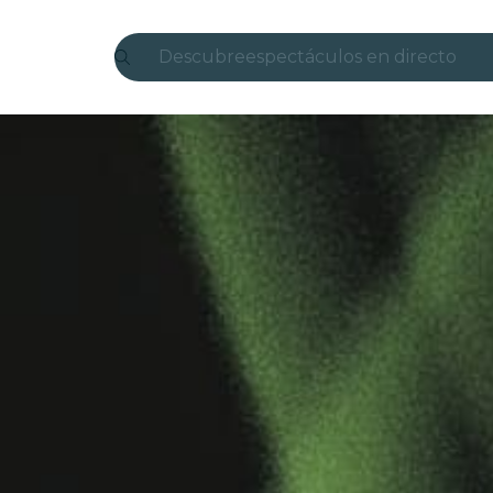
Descubre
espectáculos en directo
Madrid
candlelight
Londres
experiencias y ciudades
São Paulo
exposiciones
Seúl
recorridos por la ciudad
conciertos