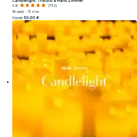
Candlelight: Tributo a Hans Zimmer
4.8
(792)
18 sept - 13 mar
Desde
30,00 €