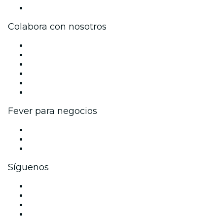
Centro de asistencia
Colabora con nosotros
Gestiona tu evento
Publica tu evento
Eventos y beneficios para empresas
Programa de Afiliados
Programa de embajadores e influencers
Colaboraciones de marca
Fever para negocios
Eventos privados y entradas de grupo
Beneficios corporativos
Tarjetas y cupones de regalo corporativos
Síguenos
Facebook
X (Twitter)
Instagram
TikTok