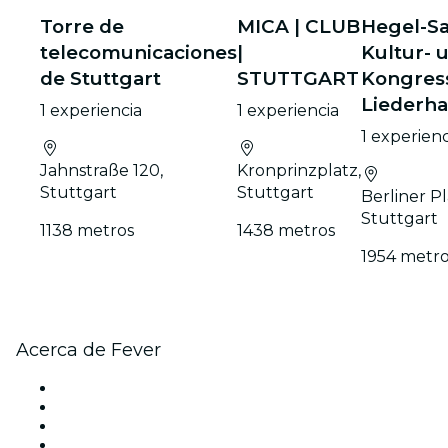
Torre de
MICA | CLUB
Hegel-Sa
telecomunicaciones
|
Kultur- 
de Stuttgart
STUTTGART
Kongres
Liederha
1 experiencia
1 experiencia
1 experienc
Jahnstraße 120,
Kronprinzplatz,
Stuttgart
Stuttgart
Berliner Pl
Stuttgart
1138 metros
1438 metros
1954 metr
Acerca de Fever
Prensa
Únete al equipo
Impressum
Tarjetas Regalo