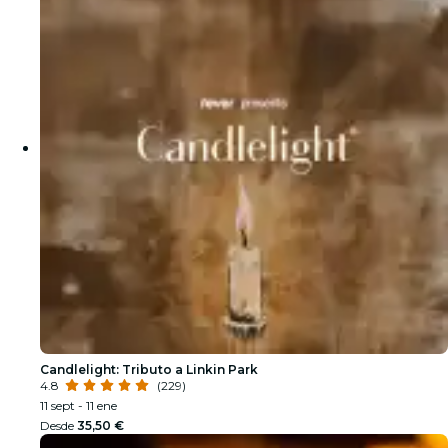
Candlelight: Tributo a Linkin Park
4.8
(229)
11 sept - 11 ene
Desde
35,50 €