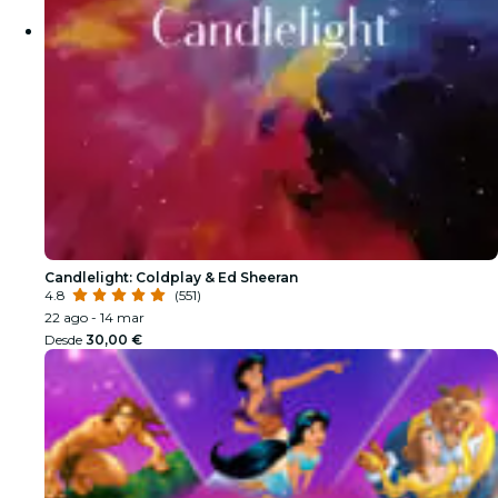
Candlelight: Coldplay & Ed Sheeran
4.8
(551)
22 ago - 14 mar
Desde
30,00 €