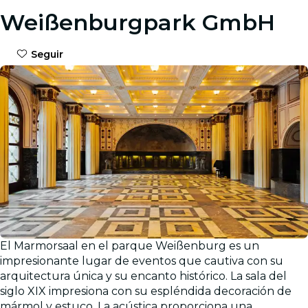
Weißenburgpark GmbH
Seguir
El Marmorsaal en el parque Weißenburg es un
Galería
impresionante lugar de eventos que cautiva con su
arquitectura única y su encanto histórico. La sala del
siglo XIX impresiona con su espléndida decoración de
mármol y estuco. La acústica proporciona una