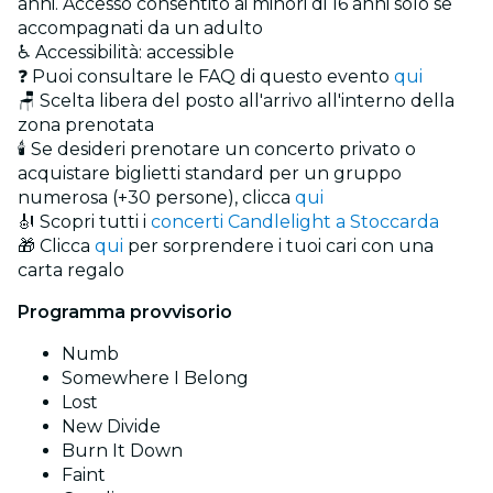
anni. Accesso consentito ai minori di 16 anni solo se
accompagnati da un adulto
♿ Accessibilità: accessible
❓ Puoi consultare le FAQ di questo evento
qui
🪑 Scelta libera del posto all'arrivo all'interno della
zona prenotata
🕯️ Se desideri prenotare un concerto privato o
acquistare biglietti standard per un gruppo
numerosa (+30 persone), clicca
qui
🎻 Scopri tutti i
concerti Candlelight a Stoccarda
🎁 Clicca
qui
per sorprendere i tuoi cari con una
carta regalo
Programma provvisorio
Numb
Somewhere I Belong
Lost
New Divide
Burn It Down
Faint