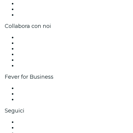
Impressum
Carte regalo
Centro assistenza
Collabora con noi
Gestisci il tuo evento
Pubblica il tuo evento
Eventi aziendali & benefit
Programma di affiliazione
Programma Ambassador e Influencer
Brand partnership
Fever for Business
Eventi privati e biglietti di gruppo
Benefit aziendali
Gift card e voucher aziendali
Seguici
Facebook
X (Twitter)