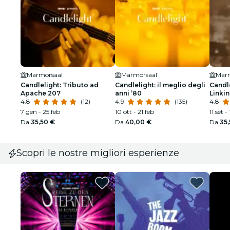
Marmorsaal
Marmorsaal
Marm
Candlelight: Tributo ad
Candlelight: il meglio degli
Candle
Apache 207
anni ’80
Linkin
4.8
(12)
4.9
(135)
4.8
7 gen - 25 feb
10 ott - 21 feb
11 set -
Da
35,50 €
Da
40,00 €
Da
35
Scopri le nostre migliori esperienze