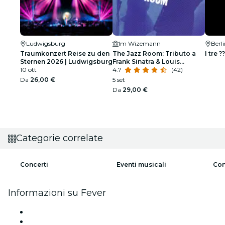
Ludwigsburg
Im Wizemann
Berl
Traumkonzert Reise zu den
The Jazz Room: Tributo a
I tre ??
Sternen 2026 | Ludwigsburg
Frank Sinatra & Louis
10 ott
Armstrong
4.7
(42)
Da
26,00 €
5 set
Da
29,00 €
Categorie correlate
Concerti
Eventi musicali
Con
Informazioni su Fever
Stampa
Unisciti al team