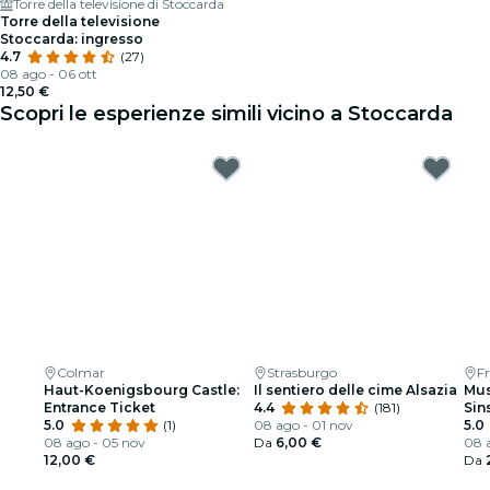
Torre della televisione di Stoccarda
Torre della televisione
Stoccarda: ingresso
4.7
(27)
08 ago - 06 ott
12,50 €
Scopri le esperienze simili vicino a Stoccarda
Colmar
Strasburgo
Fr
Haut-Koenigsbourg Castle:
Il sentiero delle cime Alsazia
Mus
Entrance Ticket
4.4
(181)
Sin
5.0
(1)
08 ago - 01 nov
d'i
5.0
08 ago - 05 nov
Da
6,00 €
08 a
12,00 €
Da