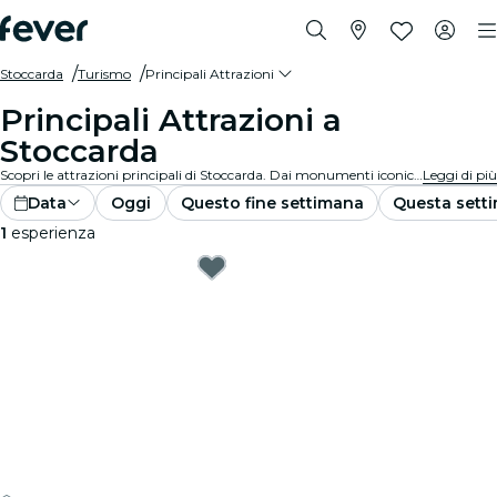
Stoccarda
Turismo
Principali Attrazioni
Principali Attrazioni a
Stoccarda
Scopri le attrazioni principali di Stoccarda. Dai monumenti iconici e ai centri culturali imperdibili, dai parchi mozzafiato ai tesori nascosti, esplora i luoghi da non perdere con queste esperienze. Scopri cosa rende Stoccarda davvero unica!
Leggi di più
Data
Oggi
Questo fine settimana
Questa sett
1
esperienza