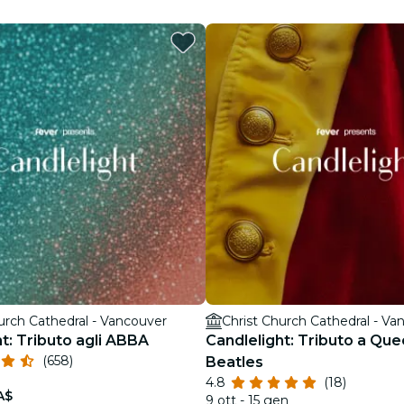
Ristoranti
Cinema
urch Cathedral - Vancouver
Christ Church Cathedral - Va
t: Tributo agli ABBA
Candlelight: Tributo a Qu
(658)
Beatles
4.8
(18)
A$
9 ott - 15 gen