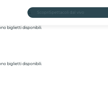
Scopri
Spettacoli dal vivo
Madrid
 biglietti disponibili.
Candlelight
Londra
Esperienze e città
 biglietti disponibili.
San Paolo
Mostre
Seoul
Tour città
Concerti