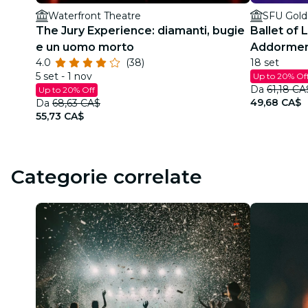
Waterfront Theatre
SFU Goldc
The Jury Experience: diamanti, bugie
Ballet of L
e un uomo morto
Addorment
4.0
(38)
18 set
scintillant
5 set - 1 nov
Up to 20% Of
Da
61,18 CA
Up to 20% Off
49,68 CA$
Da
68,63 CA$
55,73 CA$
Categorie correlate