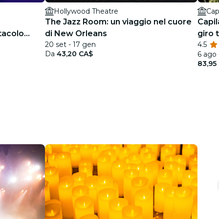
Hollywood Theatre
Cap
The Jazz Room: un viaggio nel cuore
Capil
tacolo
di New Orleans
giro 
20 set - 17 gen
4.5
patri
Da
43,20 CA$
6 ago 
83,95