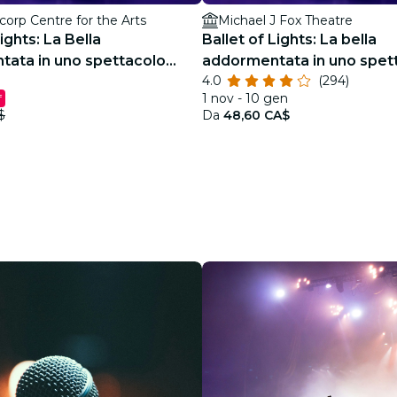
orp Centre for the Arts
Michael J Fox Theatre
ights: La Bella
Ballet of Lights: La bella
ata in uno spettacolo
addormentata in uno spet
4.0
(294)
e
scintillante
1 nov - 10 gen
f
$
Da
48,60 CA$