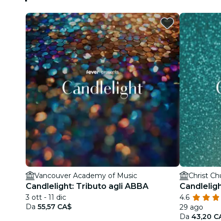
Vancouver Academy of Music
Christ Ch
Candlelight: Tributo agli ABBA
Candleligh
3 ott - 11 dic
4.6
Da
55,57 CA$
29 ago
Da
43,20 C