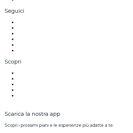
Seguici
Facebook
X (Twitter)
Instagram
TikTok
LinkedIn
Youtube
Scopri
Luoghi a Bruxelles
Oggi
Domani
Questa settimana
Questo fine settimana
Scarica la nostra app
Scopri i prossimi piani e le esperienze più adatte a te.