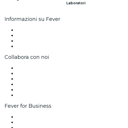
Laboratori
Informazioni su Fever
Stampa
Unisciti al team
Carte regalo
Centro assistenza
Collabora con noi
Gestisci il tuo evento
Pubblica il tuo evento
Eventi aziendali & benefit
Programma di affiliazione
Programma Ambassador e Influencer
Brand partnership
Fever for Business
Eventi privati e biglietti di gruppo
Benefit aziendali
Gift card e voucher aziendali