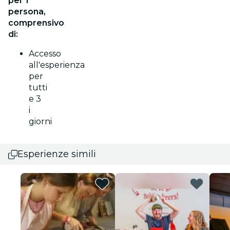
per 1
persona,
comprensivo
di:
Accesso
all'esperienza
per
tutti
e 3
i
giorni
Esperienze simili