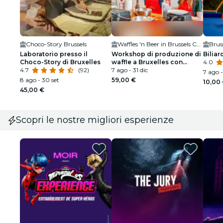
Choco-Story Brussels
Waffles 'n Beer in Brussels Centre | Workshops, Breakfasts, Tours & Private Events
Laboratorio presso il
Workshop di produzione di
Biliar
Choco-Story di Bruxelles
waffle a Bruxelles con
4.0
4.7
(92)
degustazione di birra
7 ago - 31 dic
7 ago -
8 ago - 30 set
59,00 €
10,00
45,00 €
Scopri le nostre migliori esperienze