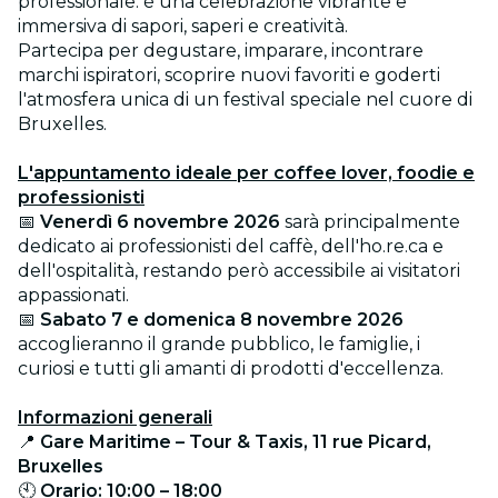
professionale: è una celebrazione vibrante e
immersiva di sapori, saperi e creatività.
Partecipa per degustare, imparare, incontrare
marchi ispiratori, scoprire nuovi favoriti e goderti
l'atmosfera unica di un festival speciale nel cuore di
Bruxelles.
L'appuntamento ideale per coffee lover, foodie e
professionisti
📅
Venerdì 6 novembre 2026
sarà principalmente
dedicato ai professionisti del caffè, dell'ho.re.ca e
dell'ospitalità, restando però accessibile ai visitatori
appassionati.
📅
Sabato 7 e domenica 8 novembre 2026
accoglieranno il grande pubblico, le famiglie, i
curiosi e tutti gli amanti di prodotti d'eccellenza.
Informazioni generali
📍
Gare Maritime – Tour & Taxis, 11 rue Picard,
Bruxelles
🕙
Orario: 10:00 – 18:00