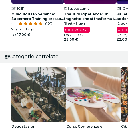
MOIR
Espace Lumen
NO
Miraculous Experience:
The Jury Experience: un
Ballet
Superhero Training presso
traghetto che si trasforma in
addor
MOIR
4.4
(101)
una galleria d’arte
19 set - 9 gen
spetta
12 set -
7 ago - 31 ago
Up to 20% Off
Up to
Da
17,00 €
Da
29,50 €
Da
27,
23,60 €
22,00
Categorie correlate
Degustazioni
Corsi, Conferenze e
Cib