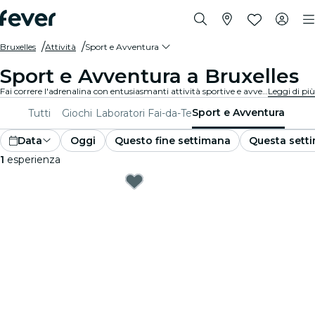
Bruxelles
Attività
Sport e Avventura
Sport e Avventura a Bruxelles
Fai correre l'adrenalina con entusiasmanti attività sportive e avventurose a Bruxelles. Che tu sia appassionato di escursionismo, arrampicata o sport estremi, siamo pronti a soddisfare le tue passioni.
Leggi di più
Sport e Avventura
Tutti
Giochi
Laboratori Fai-da-Te
Data
Oggi
Questo fine settimana
Questa sett
1
esperienza