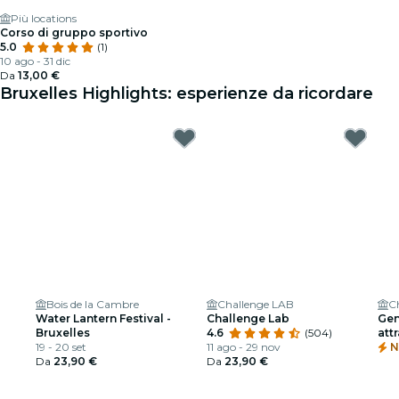
Più locations
Corso di gruppo sportivo
5.0
(1)
10 ago - 31 dic
Da
13,00 €
Bruxelles Highlights: esperienze da ricordare
Bois de la Cambre
Challenge LAB
Water Lantern Festival -
Challenge Lab
Gen
Bruxelles
4.6
(504)
att
19 - 20 set
11 ago - 29 nov
- Li
N
Da
23,90 €
Da
23,90 €