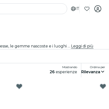
IT
Vivi Bruxelles come mai prima d'ora con tour della città e pacchetti turistici. Mentre esplori i famosi luoghi di interesse, le gemme nascoste e i luoghi tipici di Bruxelles, scoprirai le storie che danno vita alla città.
Leggi di più
Mostrando
Ordina per
26
esperienze
Rilevanza