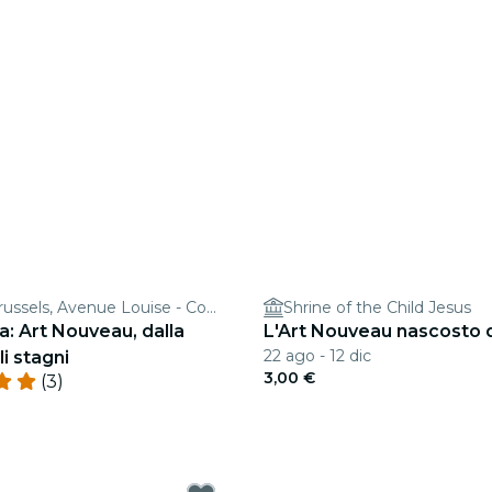
Clockwise Brussels, Avenue Louise - Coworking & Office Space
Shrine of the Child Jesus
a: Art Nouveau, dalla
L'Art Nouveau nascosto di
22 ago - 12 dic
i stagni
3,00 €
(3)