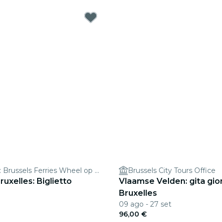
Het Uitzicht: Brussels Ferries Wheel op het Poelaertplein
Brussels City Tours Office
uxelles: Biglietto
Vlaamse Velden: gita gior
Bruxelles
09 ago - 27 set
96,00 €