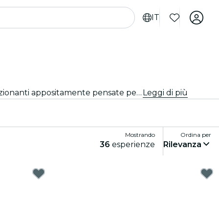
IT
Cerchi cose da fare a Bruxelles per i turisti? Scopri Bruxelles un'avventura alla volta con queste esperienze emozionanti appositamente pensate per i turisti. Scopri le migliori cose da fare!
Leggi di più
Mostrando
Ordina per
36
esperienze
Rilevanza