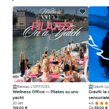
Bateau L'OFFICIEL
Graviti L
Wellness Office — Pilates su uno
Graviti: l
yacht
sensorial
20 set
4.6
159,00 €
Da
59,00 €