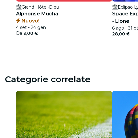
Grand Hôtel-Dieu
Eclipso L
Alphonse Mucha
Space Exp
Nuovo!
- Lione
4 set - 24 gen
6 ago - 31 o
Da
9,00 €
28,00 €
Categorie correlate