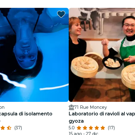
Ristoranti
Cinema
yon
71 Rue Moncey
a capsula di isolamento
Laboratorio di ravioli al va
e
gyoza
(37)
5.0
(17)
15 ago - 27 dic