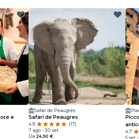
Safari de Peaugres
Pla
pore e
Safari de Peaugres
Picco
4.9
(17)
antic
7 ago - 30 set
4.7
Da
24,50 €
5 set -