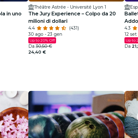
Théâtre Astrée - Université Lyon 1
Esp
la in uno
The Jury Experience – Colpo da 20
Balle
milioni di dollari
Addo
4.4
(431)
4.3
scint
30 ago - 23 gen
12 set
Up to 20% Off
Up to 
Da
30,50 €
Da
21
24,40 €