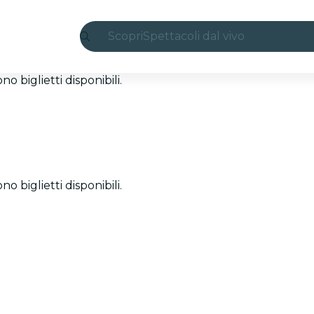
Scopri
Spettacoli dal vivo
Madrid
 biglietti disponibili.
Candlelight
Londra
Esperienze e città
 biglietti disponibili.
San Paolo
Mostre
Seoul
Tour città
Concerti