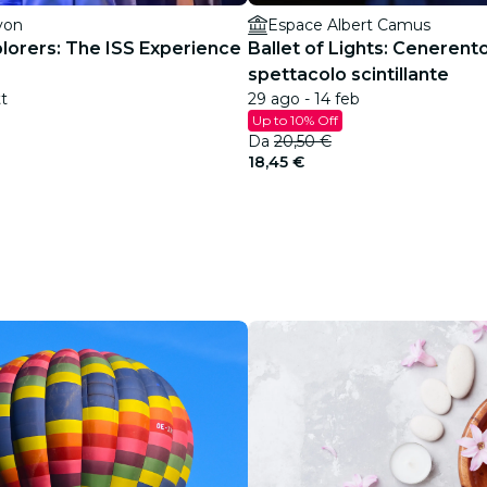
yon
Espace Albert Camus
lorers: The ISS Experience
Ballet of Lights: Cenerento
spettacolo scintillante
tt
29 ago - 14 feb
Up to 10% Off
Da
20,50 €
18,45 €