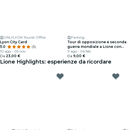
ONLYLYON Tourist Office
Parking
Lyon City Card
Tour di opposizione e seconda
5.0
(3)
guerra mondiale a Lione con
10 ago - 05 nov
guida audio
11 ago - 06 feb
Da
23,00 €
Da
9,00 €
Lione Highlights: esperienze da ricordare