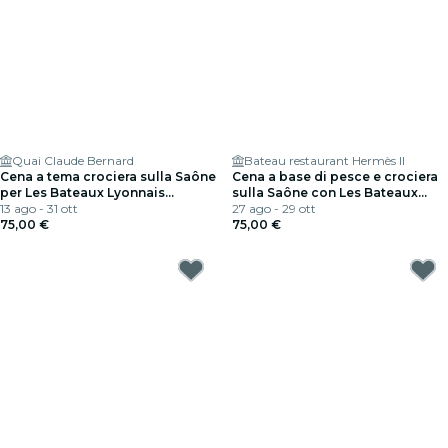
Quai Claude Bernard
Bateau restaurant Hermès II
Cena a tema crociera sulla Saône
Cena a base di pesce e crociera
per Les Bateaux Lyonnais
sulla Saône con Les Bateaux
Hermès I
13 ago - 31 ott
Lyonnais Hermès II
27 ago - 29 ott
75,00 €
75,00 €