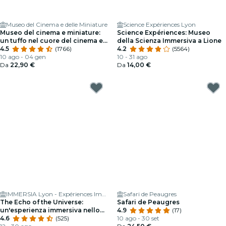
Museo del Cinema e delle Miniature
Science Expériences Lyon
Museo del cinema e miniature:
Science Expériences: Museo
un tuffo nel cuore del cinema e
della Scienza Immersiva a Lione
degli effetti speciali
4.5
(1766)
4.2
(5564)
10 ago - 04 gen
10 - 31 ago
Da
22,90 €
Da
14,00 €
IMMERSIA Lyon - Expériences Immersives en Réalité Virtuelle
Safari de Peaugres
The Echo of the Universe:
Safari de Peaugres
un'esperienza immersiva nello
4.9
(17)
spazio
4.6
(525)
10 ago - 30 set