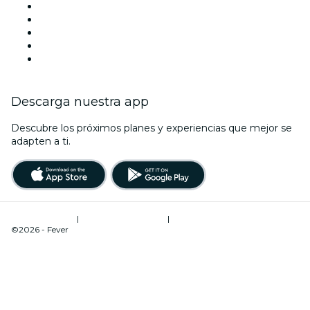
Locales y espacios de eventos en Lyon
Hoy
Mañana
Esta semana
Este fin de semana
Descarga nuestra app
Descubre los próximos planes y experiencias que mejor se
adapten a ti.
Términos de uso
|
Política de privacidad
|
Administrador de cookies
©2026 - Fever