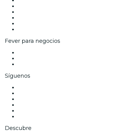
Gestiona tu evento
Publica tu evento
Eventos y beneficios para empresas
Programa de Afiliados
Programa de embajadores e influencers
Colaboraciones de marca
Fever para negocios
Eventos privados y entradas de grupo
Beneficios corporativos
Tarjetas y cupones de regalo corporativos
Síguenos
Facebook
X (Twitter)
Instagram
TikTok
LinkedIn
Youtube
Descubre