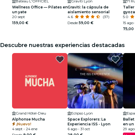
Bateau L'OFFICIEL
Graviti Lyon
71 R
Wellness Office — Pilates en
Graviti: la cápsula de
Taller
un yate
aislamiento sensorial
gyoza
20 sept
4.6
(37)
5.0
159,00 €
Desde
59,00 €
15 ago 
75,00
Descubre nuestras experiencias destacadas
Grand Hôtel-Dieu
Eclipso Lyon
Espa
Alphonse Mucha
Space Explorers: La
Ballet
¡Nuevo!
Experiencia ISS - Lyon
en un
4 sept - 24 ene
6 ago - 31 oct
deslu
29 ago 
Desde
9,00 €
28,00 €