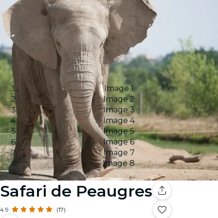
Image 1
Image 2
Image 3
Image 4
Image 5
Image 6
Image 7
Image 8
Safari de Peaugres
4.9
(17)