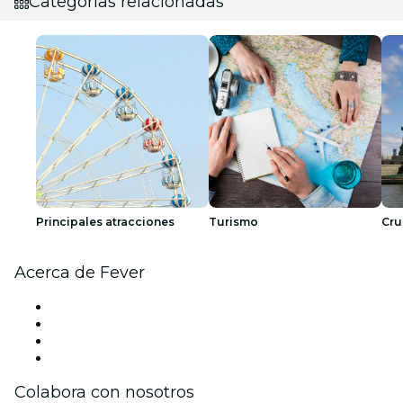
Categorías relacionadas
Principales atracciones
Turismo
Cru
Acerca de Fever
Prensa
Únete al equipo
Tarjetas Regalo
Centro de asistencia
Colabora con nosotros