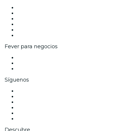
Gestiona tu evento
Publica tu evento
Eventos y beneficios para empresas
Programa de Afiliados
Programa de embajadores e influencers
Colaboraciones de marca
Fever para negocios
Eventos privados y entradas de grupo
Beneficios corporativos
Tarjetas y cupones de regalo corporativos
Síguenos
Facebook
X (Twitter)
Instagram
TikTok
LinkedIn
Youtube
Descubre