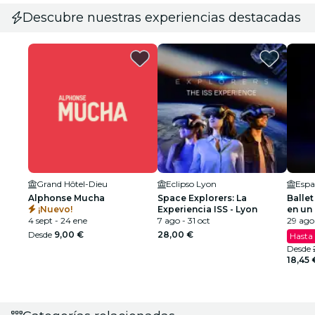
Descubre nuestras experiencias destacadas
Grand Hôtel-Dieu
Eclipso Lyon
Espa
Alphonse Mucha
Space Explorers: La
Ballet
¡Nuevo!
Experiencia ISS - Lyon
en un
4 sept - 24 ene
7 ago - 31 oct
deslu
29 ago 
Desde
9,00 €
28,00 €
Hasta
Desde
18,45 