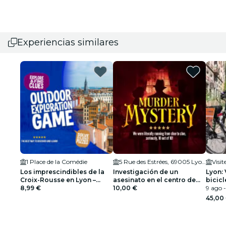
Experiencias similares
1 Place de la Comédie
5 Rue des Estrées, 69005 Lyon, France
Visit
Los imprescindibles de la
Investigación de un
Lyon: 
Croix-Rousse en Lyon –
asesinato en el centro de
bicicl
Juego de exploración al
8,99 €
Lyon
10,00 €
9 ago -
aire libre
45,00