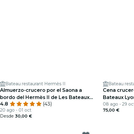
Bateau restaurant Hermès II
Bateau rest
Almuerzo-crucero por el Saona a
Cena crucer
bordo del Hermès II de Les Bateaux
Bateaux Lyo
4.8
(43)
08 ago - 29 oc
Lyonnais
20 ago - 01 oct
75,00 €
Desde
30,00 €