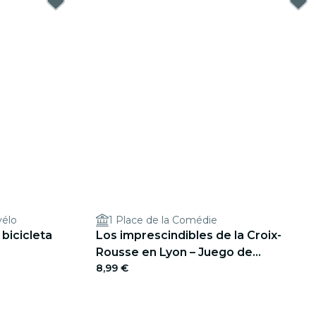
vélo
1 Place de la Comédie
 bicicleta
Los imprescindibles de la Croix-
Rousse en Lyon – Juego de
8,99 €
exploración al aire libre