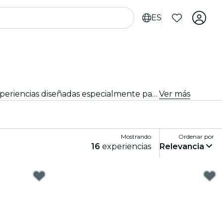
ES
¿Buscas cosas que hacer en Lyon para turistas? Descubre Lyon una aventura a la vez con estas emocionantes experiencias diseñadas especialmente para turistas. ¡Descubre lo mejor que hay para hacer!
Ver más
Mostrando
Ordenar por
16
experiencias
Relevancia