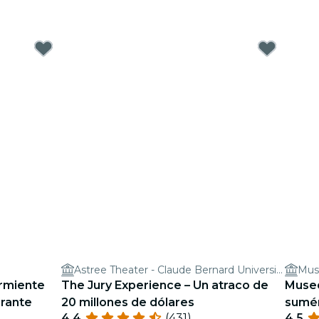
Astree Theater - Claude Bernard University Lyon 1
Muse
urmiente
The Jury Experience – Un atraco de
Museo
rante
20 millones de dólares
sumér
4.4
(431)
4.5