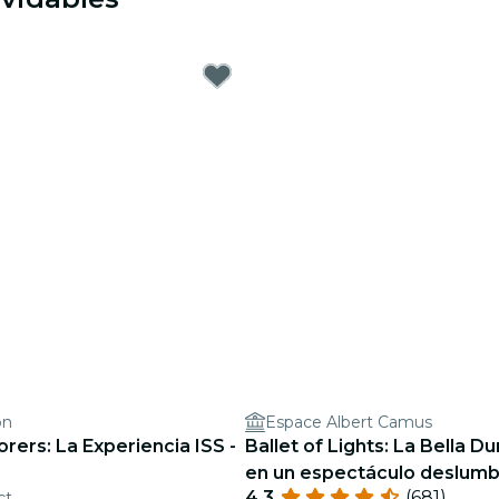
on
Espace Albert Camus
rers: La Experiencia ISS -
Ballet of Lights: La Bella D
en un espectáculo deslumb
4.3
(681)
ct