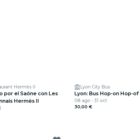
aurant Hermès II
Lyon City Bus
o por el Saône con Les
Lyon: Bus Hop-on Hop-of
08 ago - 31 oct
nnais Hermès II
30,00 €
t