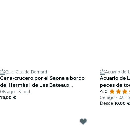
Quai Claude Bernard
Acuario de 
Cena-crucero por el Saona a bordo
Acuario de 
del Hermès I de Les Bateaux
peces de to
4.0
08 ago - 31 oct
Lyonnais
75,00 €
08 ago - 03 n
Desde
10,00 