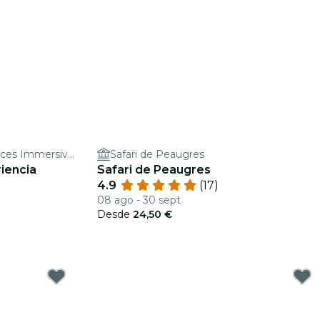
IMMERSIA Lyon - Expériences Immersives en Réalité Virtuelle
Safari de Peaugres
riencia
Safari de Peaugres
4.9
(17)
08 ago - 30 sept
Desde
24,50 €