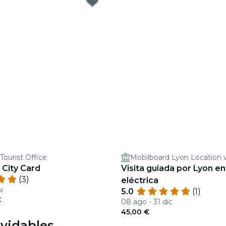
urist Office
Mobilboard Lyon Location 
 City Card
Visita guiada por Lyon en
(3)
eléctrica
v
5.0
(1)
€
08 ago - 31 dic
45,00 €
lvidables