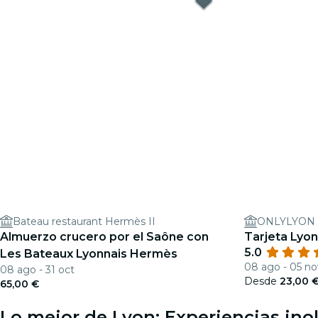
Bateau restaurant Hermès II
ONLYLYON To
Almuerzo crucero por el Saône con
Tarjeta Lyon
5.0
Les Bateaux Lyonnais Hermès
08 ago - 05 no
08 ago - 31 oct
Desde
23,00 
65,00 €
Lo mejor de Lyon: Experiencias ino