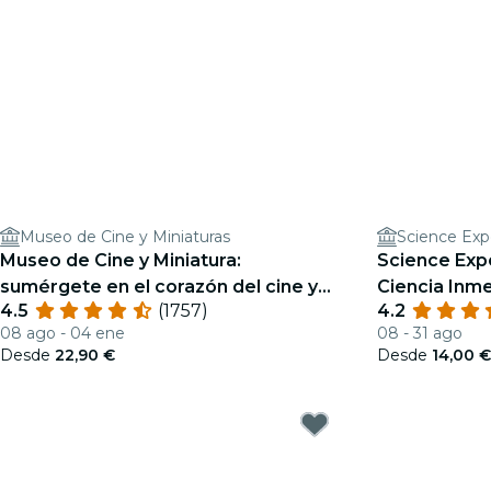
Museo de Cine y Miniaturas
Science Exp
Museo de Cine y Miniatura:
Science Exp
sumérgete en el corazón del cine y
Ciencia Inme
4.5
(1757)
4.2
los efectos especiales
08 ago - 04 ene
08 - 31 ago
Desde
22,90 €
Desde
14,00 