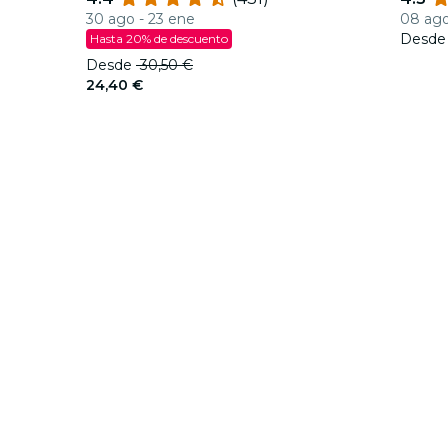
los e
30 ago - 23 ene
08 ago
Desd
Hasta 20% de descuento
Desde
30,50 €
24,40 €