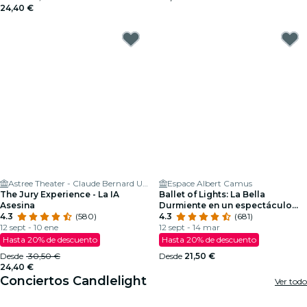
24,40 €
Astree Theater - Claude Bernard University Lyon 1
Espace Albert Camus
The Jury Experience - La IA
Ballet of Lights: La Bella
Asesina
Durmiente en un espectáculo
4.3
(580)
deslumbrante
4.3
(681)
12 sept - 10 ene
12 sept - 14 mar
Hasta 20% de descuento
Hasta 20% de descuento
Desde
30,50 €
Desde
21,50 €
24,40 €
Conciertos Candlelight
Ver todo