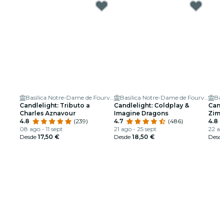
Basílica Notre-Dame de Fourvière
Basílica Notre-Dame de Fourvière
Candlelight: Tributo a
Candlelight: Coldplay &
Can
Charles Aznavour
Imagine Dragons
Zi
4.8
(239)
4.7
(486)
4.8
08 ago - 11 sept
21 ago - 25 sept
22 a
Desde
17,50 €
Desde
18,50 €
Des