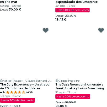
en alta mar
espectáculo deslumbrante
09 ene - 06 feb
29 ago - 14 feb
Desde
30,00 €
Hasta 10% de descuento
Desde
20,50 €
18,45 €
Astree Theater - Claude Bernard University Lyon 1
Cirque Imagine
The Jury Experience – Un atraco
The Jazz Room: un homenaje a
de 20 millones de dólares
Frank Sinatra y Louis Armstrong
4.4
(431)
18 sept - 13 nov
30 ago - 23 ene
Hasta 20% de descuento
Hasta 20% de descuento
Desde
32,50 €
Desde
30,50 €
26,00 €