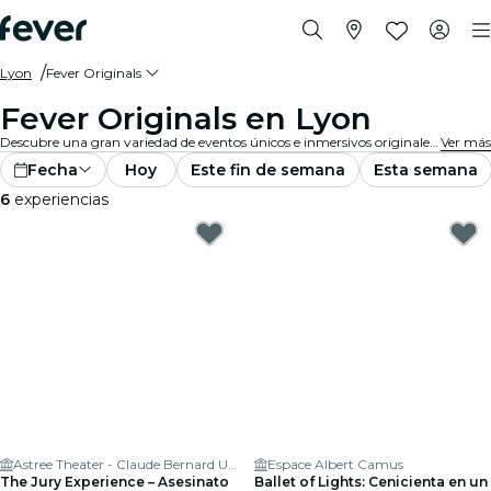
Lyon
Fever Originals
Fever Originals en Lyon
Descubre una gran variedad de eventos únicos e inmersivos originales de Fever en Lyon.
Ver más
Fecha
Hoy
Este fin de semana
Esta semana
6
experiencias
Astree Theater - Claude Bernard University Lyon 1
Espace Albert Camus
The Jury Experience – Asesinato
Ballet of Lights: Cenicienta en un