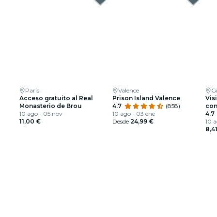
París
Valence
G
Acceso gratuito al Real
Prison Island Valence
Visi
Monasterio de Brou
4.7
(858)
con
10 ago - 05 nov
10 ago - 03 ene
4.7
11,00 €
Desde
24,99 €
10 a
8,4