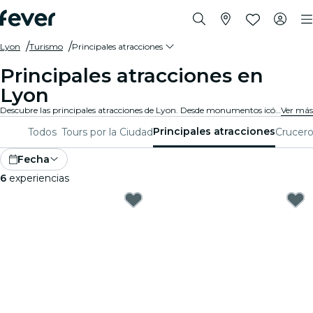
Lyon
Turismo
Principales atracciones
Principales atracciones en
Lyon
Descubre las principales atracciones de Lyon. Desde monumentos icónicos y espacios culturales hasta parques impresionantes y rincones escondidos, explora los lugares imprescindibles con estas experiencias. Descubre qué hace única a Lyon.
Ver más
Principales atracciones
Todos
Tours por la Ciudad
Crucero
Fecha
6
experiencias