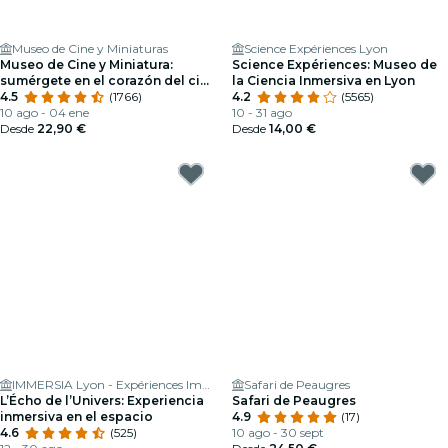
Museo de Cine y Miniaturas
Science Expériences Lyon
Museo de Cine y Miniatura:
Science Expériences: Museo de
sumérgete en el corazón del cine
la Ciencia Inmersiva en Lyon
y los efectos especiales
4.5
(1766)
4.2
(5565)
10 ago - 04 ene
10 - 31 ago
Desde
22,90 €
Desde
14,00 €
IMMERSIA Lyon - Expériences Immersives en Réalité Virtuelle
Safari de Peaugres
L’Écho de l’Univers: Experiencia
Safari de Peaugres
inmersiva en el espacio
4.9
(17)
4.6
(525)
10 ago - 30 sept