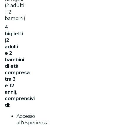
(2 adulti
+ 2
bambini)
4
biglietti
(2
adulti
e 2
bambini
di età
compresa
tra 3
e 12
anni),
comprensivi
di:
Accesso
all'esperienza