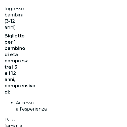
Ingresso
bambini
(3-12
anni)
Biglietto
per 1
bambino
di età
compresa
tra i 3
e i 12
anni,
comprensivo
di:
Accesso
all'esperienza
Pass
famiglia