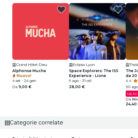
Grand Hôtel-Dieu
Eclipso Lyon
Alphonse Mucha
Space Explorers: The ISS
The J
Nuovo!
Experience - Lione
da 20 
4 set - 24 gen
9 ago - 31 ott
4.4
Da
9,00 €
28,00 €
30 ago
Up to
Da
30
24,40
Categorie correlate