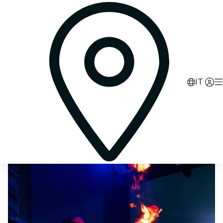
0
d
12
h
01
m
26
s
IT