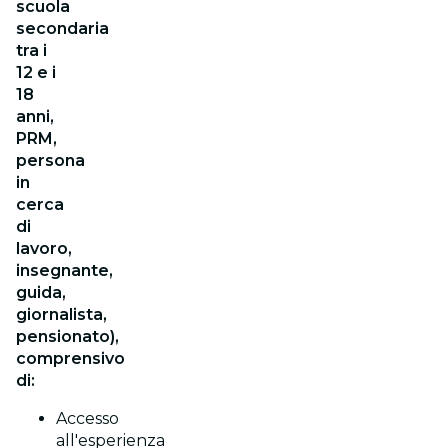
scuola
secondaria
tra i
12 e i
18
anni,
PRM,
persona
in
cerca
di
lavoro,
insegnante,
guida,
giornalista,
pensionato),
comprensivo
di:
Accesso
all'esperienza