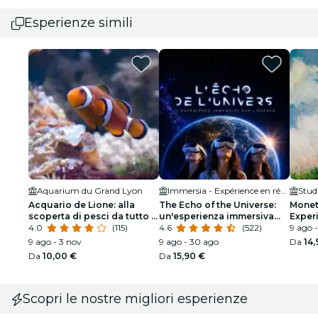
Esperienze simili
Aquarium du Grand Lyon
Immersia - Expérience en réalité virtuelle
Stud
Acquario de Lione: alla
The Echo of the Universe:
Monet
scoperta di pesci da tutto il
un'esperienza immersiva
Exper
mondo
4.0
(115)
nello spazio
4.6
(522)
9 ago 
9 ago - 3 nov
9 ago - 30 ago
Da
14,
Da
10,00 €
Da
15,90 €
Scopri le nostre migliori esperienze