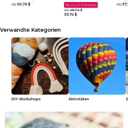
Ab
50,76 $
Ab
57,
Bis zu 20 % Rabatt
Ab
48,94 $
39,74 $
Verwandte Kategorien
DIY-Workshops
Aktivitäten
S