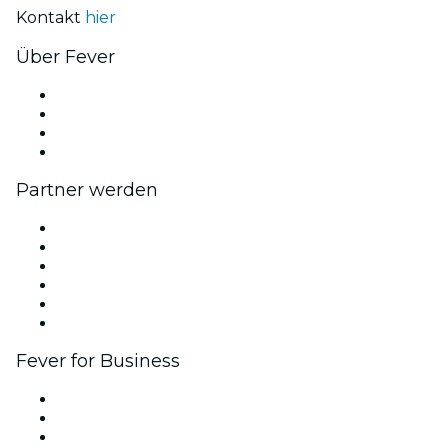
Kontakt
hier
Über Fever
Presse
Wir stellen ein!
Geschenkgutscheine
Hilfe-Center
Partner werden
Fever Zone
Veröffentliche dein Event
Firmenevents & -vorteile
Affiliate-Programm
Botschafter & Influencer-Programm
Markenpartnerschaften
Fever for Business
Privatveranstaltungen & Gruppentickets
Firmenvorteile
Firmengeschenkkarten und -gutscheine