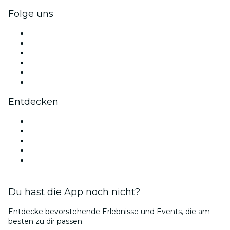
Folge uns
Facebook
X (Twitter)
Instagram
TikTok
LinkedIn
YouTube
Entdecken
Veranstaltungsorte in Sacramento
Heute
Morgen
Diese Woche
Dieses Wochenende
Du hast die App noch nicht?
Entdecke bevorstehende Erlebnisse und Events, die am
besten zu dir passen.