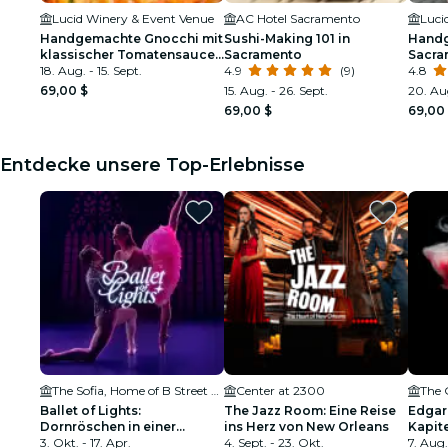
Lucid Winery & Event Venue
AC Hotel Sacramento
Luci
Handgemachte Gnocchi mit
Sushi-Making 101 in
Handg
klassischer Tomatensauce
Sacramento
Sacra
in Sacramento
18. Aug. - 15. Sept.
4.9
(9)
4.8
69,00 $
15. Aug. - 26. Sept.
20. Aug
69,00 $
69,00
Entdecke unsere Top-Erlebnisse
The Sofia, Home of B Street Theatre
Center at 2300
The 
Ballet of Lights:
The Jazz Room: Eine Reise
Edgar
Dornröschen in einer
ins Herz von New Orleans
Kapit
funkelnden Show
3. Okt. - 17. Apr.
4. Sept. - 23. Okt.
CA
7. Aug.