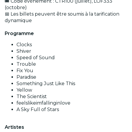
🎟️ Code événement : CTR100 (juillet), LOF333
(octobre)
📅 Les billets peuvent être soumis à la tarification
dynamique
Programme
Clocks
Shiver
Speed of Sound
Trouble
Fix You
Paradise
Something Just Like This
Yellow
The Scientist
feelslikeimfallinginlove
A Sky Full of Stars
Artistes