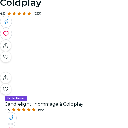
Coldplay
4.8
(553)
Exclu Fever
Candlelight : hommage à Coldplay
4.8
(553)