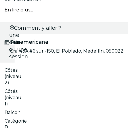
En lire plus...
Choisis
Comment y aller ?
une
Panamericana
date
ou une
Cra. 43A #6 sur -150, El Poblado, Medellín, 050022
session
Côtés
(niveau
2)
Côtés
(niveau
1)
Balcon
Catégorie
B