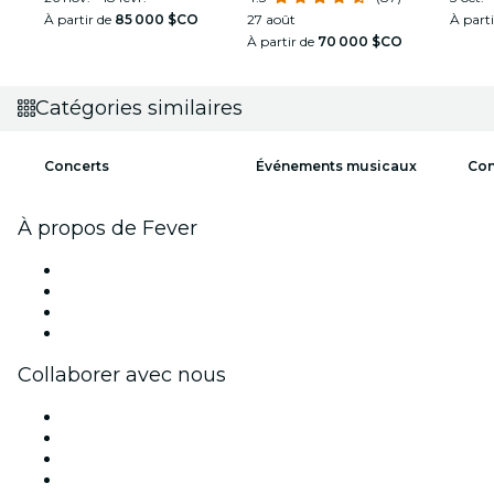
À partir de
85 000 $CO
27 août
À part
À partir de
70 000 $CO
Catégories similaires
Concerts
Événements musicaux
Con
À propos de Fever
Presse
Travailler chez Fever
Cartes-cadeaux
Centre d'aide
Collaborer avec nous
Fever Zone
Publiez votre événement
Événements d'entreprise et avantages
Programme d'affiliation