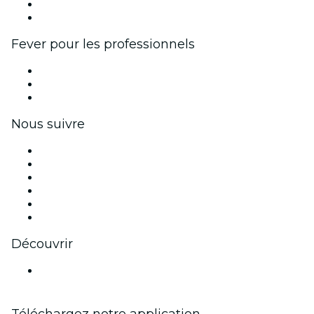
Programme d'ambassadeurs et d'influenceurs
Partenariats avec des marques
Fever pour les professionnels
Événements privés et billets de groupe
Avantages pour les entreprises
Coupons et cartes cadeaux pour les entreprises
Nous suivre
Facebook
X (Twitter)
Instagram
TikTok
LinkedIn
Youtube
Découvrir
Lieux d'événements à Medellín
Téléchargez notre application