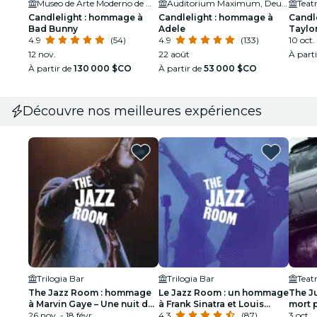
Museo de Arte Moderno de Medellín
Auditorium Maximum, Deutsche Schule Medellín
Teat
Candlelight : hommage à
Candlelight : hommage à
Candl
Bad Bunny
Adele
Taylor
4.9
(54)
4.9
(133)
10 oct.
12 nov.
22 août
À part
À partir de
130 000 $CO
À partir de
53 000 $CO
Découvre nos meilleures expériences
Trilogia Bar
Trilogia Bar
Teat
The Jazz Room : hommage
Le Jazz Room : un hommage
The Ju
à Marvin Gaye – Une nuit de
à Frank Sinatra et Louis
mort p
soul
26 nov. - 18 févr.
Armstrong
4.3
(87)
prix ?
3 oct.