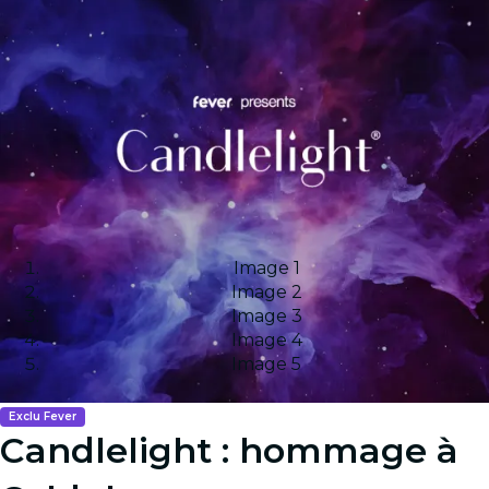
Image 1
Image 2
Image 3
Image 4
Image 5
Exclu Fever
Candlelight : hommage à