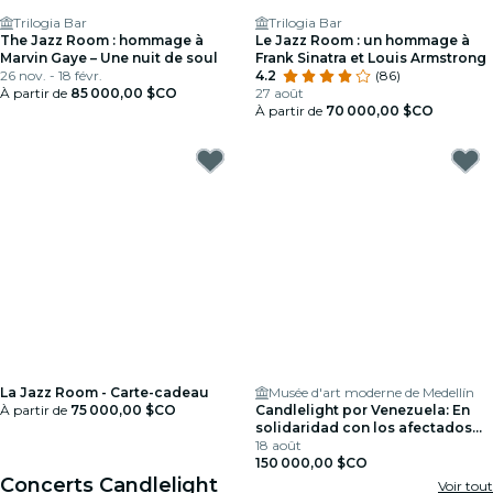
Trilogia Bar
Trilogia Bar
The Jazz Room : hommage à
Le Jazz Room : un hommage à
Marvin Gaye – Une nuit de soul
Frank Sinatra et Louis Armstrong
26 nov. - 18 févr.
4.2
(86)
À partir de
85 000,00 $CO
27 août
À partir de
70 000,00 $CO
La Jazz Room - Carte-cadeau
Musée d'art moderne de Medellín
À partir de
75 000,00 $CO
Candlelight por Venezuela: En
solidaridad con los afectados
por el terremoto
18 août
150 000,00 $CO
Concerts Candlelight
Voir tout