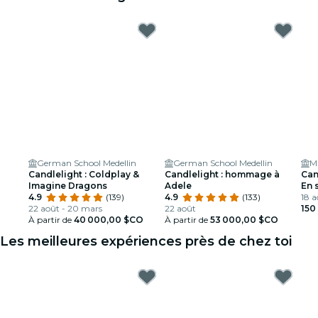
German School Medellin
German School Medellin
Candlelight : Coldplay &
Candlelight : hommage à
Can
Imagine Dragons
Adele
En 
4.9
(139)
4.9
(133)
afe
18 a
22 août - 20 mars
22 août
150
À partir de
40 000,00 $CO
À partir de
53 000,00 $CO
Les meilleures expériences près de chez toi