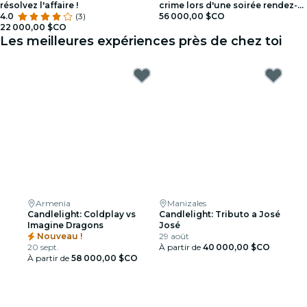
résolvez l'affaire !
crime lors d'une soirée rendez-
4.0
(3)
vous !
56 000,00 $CO
22 000,00 $CO
Les meilleures expériences près de chez toi
Armenia
Manizales
Candlelight: Coldplay vs
Candlelight: Tributo a José
Imagine Dragons
José
Nouveau !
29 août
20 sept.
À partir de
40 000,00 $CO
À partir de
58 000,00 $CO