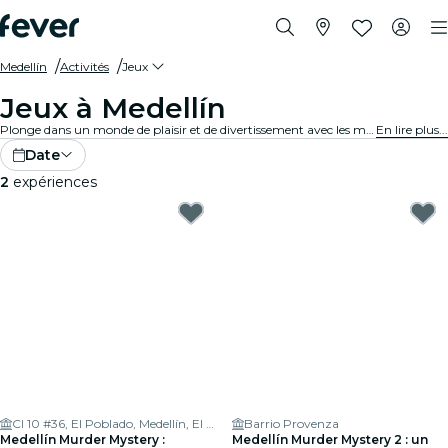
Medellín
Activités
Jeux
Jeux à Medellín
Plonge dans un monde de plaisir et de divertissement avec les meilleurs jeux de Medellín. Des jeux de société aux expériences de réalité virtuelle, il y en a pour tous les goûts.
En lire plus...
Date
2
expériences
Cl 10 #36, El Poblado, Medellín, El Poblado, Medellín, Antioquia, Colombia
Barrio Provenza
Medellín Murder Mystery :
Medellín Murder Mystery 2 : un