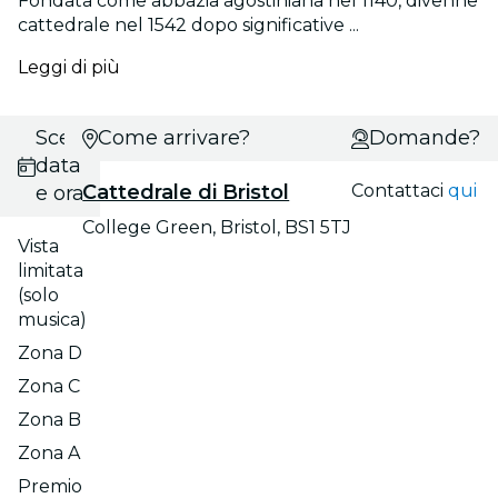
Fondata come abbazia agostiniana nel 1140, divenne
cattedrale nel 1542 dopo significative ...
Leggi di più
Scegli
Come arrivare?
Domande?
data
Cattedrale di Bristol
Contattaci
qui
e ora
College Green, Bristol, BS1 5TJ
Vista
limitata
(solo
musica)
Zona D
Zona C
Zona B
Zona A
Premio