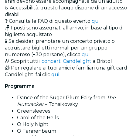
anni devono essere accompagnate da un adulto
♿ Accessibilità: questo luogo dispone di un accesso
disabili
❓ Consulta le FAQ di questo evento
qui
🪑 I posti sono assegnati all'arrivo, in base al tipo di
biglietto acquistato
🕯️ Se desideri prenotare un concerto privato o
acquistare biglietti normali per un gruppo
numeroso (+30 persone), clicca
qui
🎻 Scopri tutti i
concerti Candlelight
a Bristol
🎁 Per regalare ai tuoi amici e familiari una gift card
Candlelight, fai clic
qui
Programma
Dance of the Sugar Plum Fairy from
The
Nutcracker
– Tchaikovsky
Greensleeves
Carol of the Bells
O Holy Night
O Tannenbaum