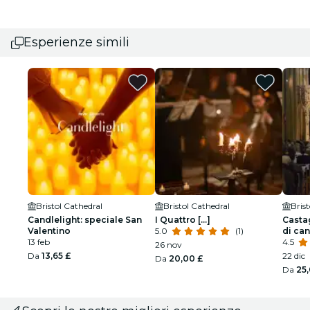
Esperienze simili
Bristol Cathedral
Bristol Cathedral
Bris
Candlelight: speciale San
I Quattro [...]
Casta
Valentino
5.0
(1)
di ca
13 feb
4.5
26 nov
Da
13,65 £
22 dic
Da
20,00 £
Da
25