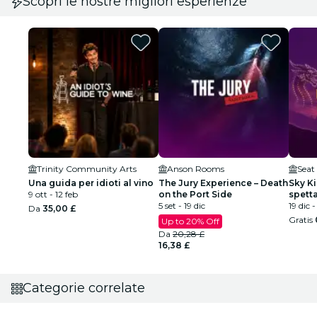
Scopri le nostre migliori esperienze
Trinity Community Arts
Anson Rooms
Seat
Una guida per idioti al vino
The Jury Experience – Death
Sky K
9 ott - 12 feb
on the Port Side
spetta
5 set - 19 dic
drago 
19 dic 
Da
35,00 £
Gratis
Up to 20% Off
Da
20,28 £
16,38 £
Categorie correlate