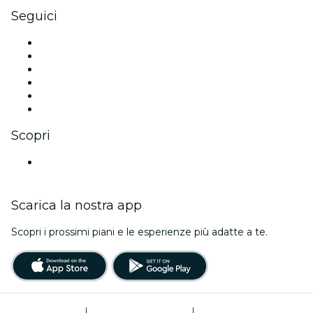
Seguici
Facebook
X (Twitter)
Instagram
TikTok
LinkedIn
Youtube
Scopri
Luoghi a Bristol
Scarica la nostra app
Scopri i prossimi piani e le esperienze più adatte a te.
Termini di utilizzo
|
Informativa sulla privacy
|
Gestione dei cookie