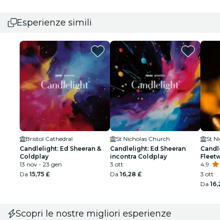
Esperienze simili
Bristol Cathedral
St Nicholas Church
St N
Candlelight: Ed Sheeran &
Candlelight: Ed Sheeran
Candle
Coldplay
incontra Coldplay
Fleet
13 nov - 23 gen
3 ott
4.9
Da
15,75 £
Da
16,28 £
3 ott
Da
16,
Scopri le nostre migliori esperienze