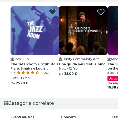
Loco Klub
Trinity Community Arts
Ans
The Jazz Room: un tributo a
Una guida per idioti al vino
The J
Frank Sinatra e Louis
9 ott - 12 feb
on the
Armstrong
4.7
(100)
5 set - 
Da
35,00 £
11 ott - 18 feb
Up to
Da
25,20 £
Da
20,
16,38 
Categorie correlate
Eventi musicali
Concerti
Fes