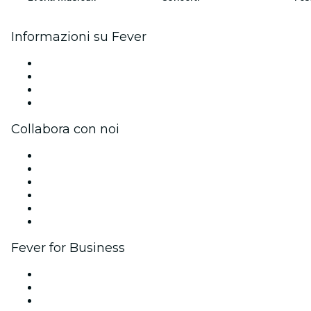
Informazioni su Fever
Stampa
Unisciti al team
Carte regalo
Centro assistenza
Collabora con noi
Gestisci il tuo evento
Pubblica il tuo evento
Eventi aziendali & benefit
Programma di affiliazione
Programma Ambassador e Influencer
Brand partnership
Fever for Business
Eventi privati e biglietti di gruppo
Benefit aziendali
Gift card e voucher aziendali