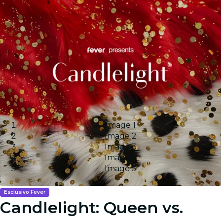
Image 1
Image 2
Image 3
Image 4
Image 5
Esclusivo Fever
Candlelight: Queen vs.