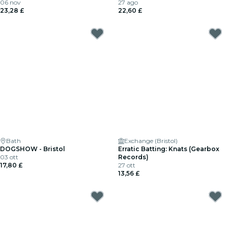
06 nov
27 ago
23,28 £
22,60 £
Bath
Exchange (Bristol)
DOGSHOW - Bristol
Erratic Batting: Knats (Gearbox
03 ott
Records)
17,80 £
27 ott
13,56 £