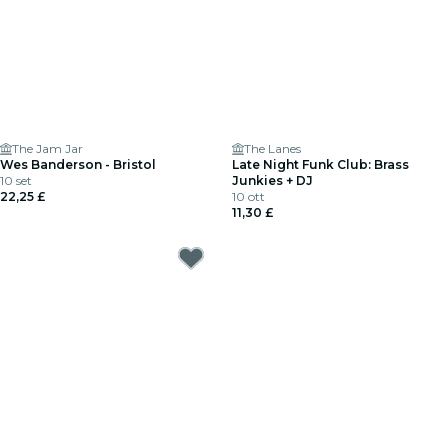
The Jam Jar
The Lanes
Wes Banderson - Bristol
Late Night Funk Club: Brass
10 set
Junkies + DJ
22,25 £
10 ott
11,30 £