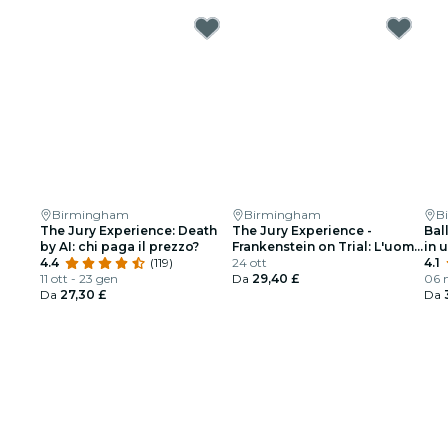
Birmingham
Birmingham
B
The Jury Experience: Death
The Jury Experience -
Bal
by AI: chi paga il prezzo?
Frankenstein on Trial: L'uomo
in 
4.4
(119)
che sfidò Dio
24 ott
4.1
11 ott - 23 gen
Da
29,40 £
06 
Da
27,30 £
Da