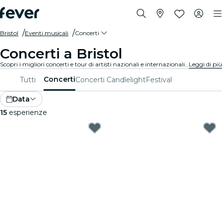
Bristol
Eventi musicali
Concerti
Concerti a Bristol
Scopri i migliori concerti e tour di artisti nazionali e internazionali a Bristol, acquista i tuoi biglietti su Fever e goditi i migliori live in circolazione!
Leggi di più
Concerti
Tutti
Concerti Candlelight
Festival
Data
15
esperienze