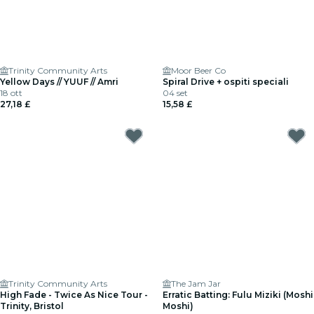
Trinity Community Arts
Moor Beer Co
Yellow Days // YUUF // Amri
Spiral Drive + ospiti speciali
18 ott
04 set
27,18 £
15,58 £
Trinity Community Arts
The Jam Jar
High Fade - Twice As Nice Tour -
Erratic Batting: Fulu Miziki (Moshi
Trinity, Bristol
Moshi)