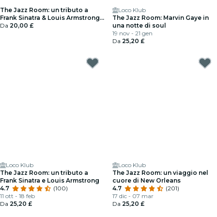
The Jazz Room: un tributo a
Loco Klub
Frank Sinatra & Louis Armstrong -
The Jazz Room: Marvin Gaye in
Carta regalo
Da
20,00 £
una notte di soul
19 nov - 21 gen
Da
25,20 £
Loco Klub
Loco Klub
The Jazz Room: un tributo a
The Jazz Room: un viaggio nel
Frank Sinatra e Louis Armstrong
cuore di New Orleans
4.7
(100)
4.7
(201)
11 ott - 18 feb
17 dic - 07 mar
Da
25,20 £
Da
25,20 £