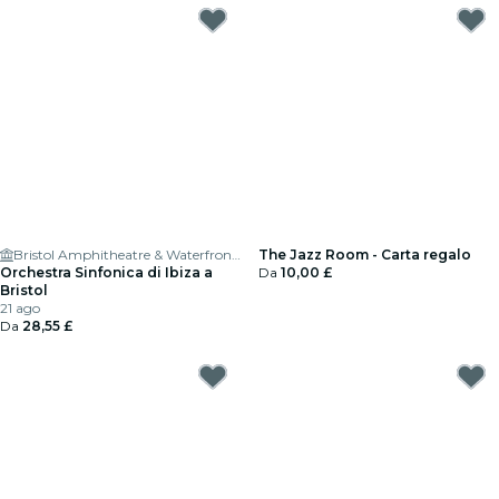
Bristol Amphitheatre & Waterfront Square
The Jazz Room - Carta regalo
Orchestra Sinfonica di Ibiza a
Da
10,00 £
Bristol
21 ago
Da
28,55 £