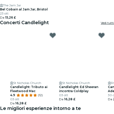
The Jam Jar
Bel Cobain al Jam Jar, Bristol
23 ott
Da
15,26 £
Concerti Candlelight
Vedi tutti
St Nicholas Church
St Nicholas Church
R
Candlelight: Tributo ai
Candlelight: Ed Sheeran
Can
Fleetwood Mac
incontra Coldplay
Ade
4.9
(12)
03 ott
30 o
03 ott
Da
16,28 £
Da
Da
16,28 £
Le migliori esperienze intorno a te