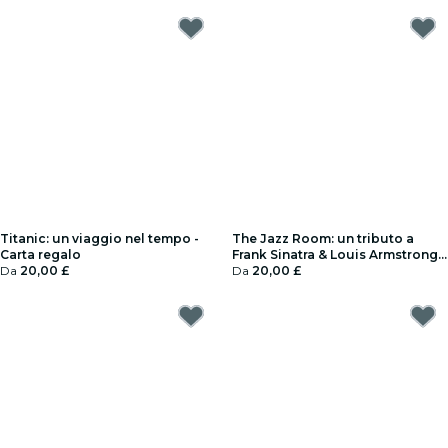
Titanic: un viaggio nel tempo -
The Jazz Room: un tributo a
Carta regalo
Frank Sinatra & Louis Armstrong -
Da
20,00 £
Carta regalo
Da
20,00 £