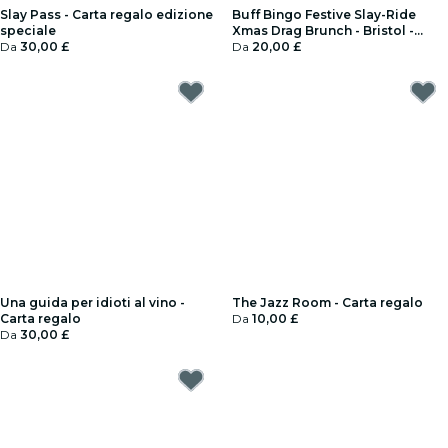
Slay Pass - Carta regalo edizione
Buff Bingo Festive Slay-Ride
speciale
Xmas Drag Brunch - Bristol -
Da
30,00 £
Carta regalo
Da
20,00 £
Una guida per idioti al vino -
The Jazz Room - Carta regalo
Carta regalo
Da
10,00 £
Da
30,00 £