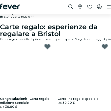
Bristol
Carte regalo
Carte regalo: esperienze da
regalare a Bristol
Fare il regalo perfetto è più semplice di quanto pensi. Scegli la carta regalo, seleziona l'importo e regala un momento indimenticabile. Zero stress, massima flessibilità, successo garantito.
Leggi di più
Congratulazioni! - Carta regalo
Cartolina regalo speciale
edizione speciale
Da
30,00 £
Da
30,00 £