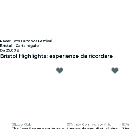
Raver Tots Outdoor Festival
Bristol - Carta regalo
Da
25,00 £
Bristol Highlights: esperienze da ricordare
Loco Klub
Trinity Community Arts
A
The Jazz Room: un tributo a
Una guida per idioti al vino
The