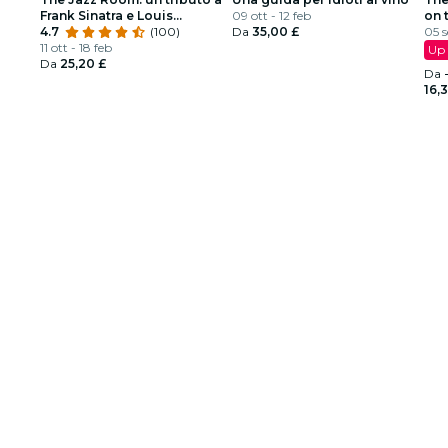
Frank Sinatra e Louis
09 ott - 12 feb
on 
Armstrong
4.7
(100)
Da
35,00 £
05 s
11 ott - 18 feb
Up 
Da
25,20 £
Da
16,