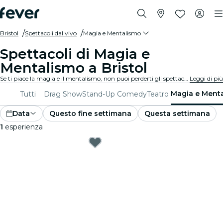
Bristol
Spettacoli dal vivo
Magia e Mentalismo
Spettacoli di Magia e
Mentalismo a Bristol
Se ti piace la magia e il mentalismo, non puoi perderti gli spettacoli più incredibili di Bristol. Goditi una notte affascinante con la migliore compagnia!
Leggi di più
Magia e Ment
Tutti
Drag Show
Stand-Up Comedy
Teatro
Data
Questo fine settimana
Questa settimana
1
esperienza