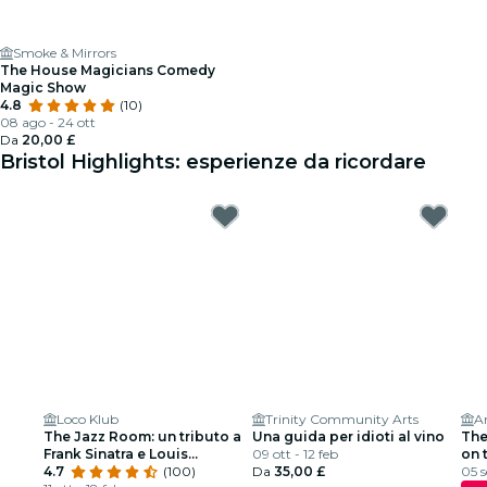
Smoke & Mirrors
The House Magicians Comedy
Magic Show
4.8
(10)
08 ago - 24 ott
Da
20,00 £
Bristol Highlights: esperienze da ricordare
Loco Klub
Trinity Community Arts
A
The Jazz Room: un tributo a
Una guida per idioti al vino
The
Frank Sinatra e Louis
09 ott - 12 feb
on 
Armstrong
4.7
(100)
Da
35,00 £
05 s