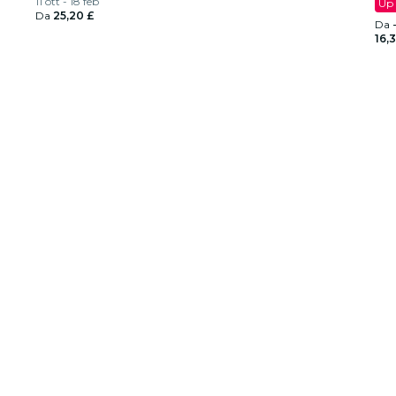
11 ott - 18 feb
Up 
Da
25,20 £
Da
16,